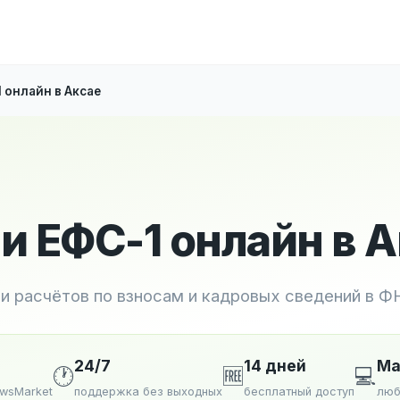
1 онлайн в Аксае
и ЕФС-1 онлайн в 
чи расчётов по взносам и кадровых сведений в Ф
24/7
14 дней
Ma
🕐
🆓
💻
ewsMarket
поддержка без выходных
бесплатный доступ
люб