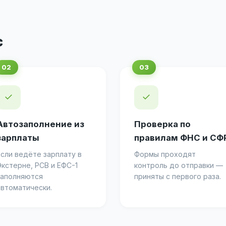
с
✓
✓
Автозаполнение из
Проверка по
зарплаты
правилам ФНС и СФ
Если ведёте зарплату в
Формы проходят
Экстерне, РСВ и ЕФС-1
контроль до отправки —
заполняются
приняты с первого раза.
автоматически.