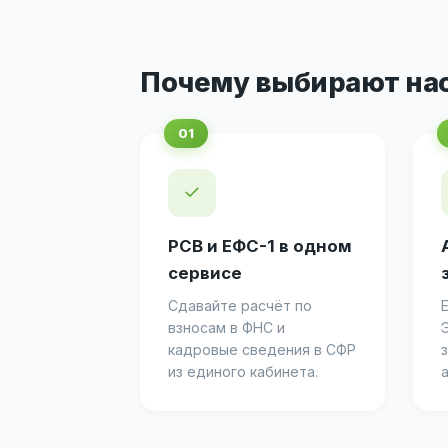
Почему выбирают на
✓
РСВ и ЕФС-1 в одном
сервисе
Сдавайте расчёт по
взносам в ФНС и
кадровые сведения в СФР
из единого кабинета.