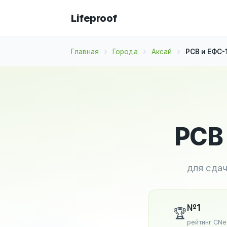
Lifeproof
Главная
Города
Аксай
РСВ и ЕФС-
РСВ 
для сда
№1
🏆
рейтинг CN