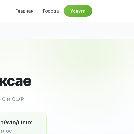
Главная
Города
Услуги
Аксае
НС и СФР
c/Win/Linux
ая ОС