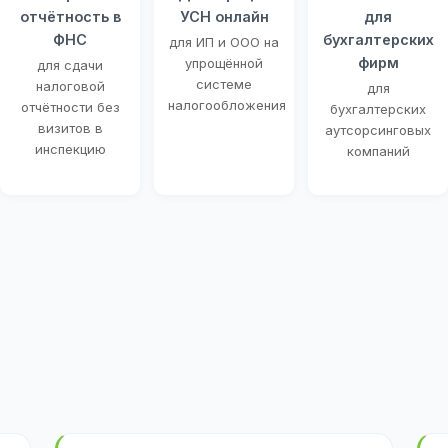
отчётность в
УСН онлайн
для
ФНС
бухгалтерских
для ИП и ООО на
фирм
упрощённой
для сдачи
системе
налоговой
для
налогообложения
отчётности без
бухгалтерских
визитов в
аутсорсинговых
инспекцию
компаний