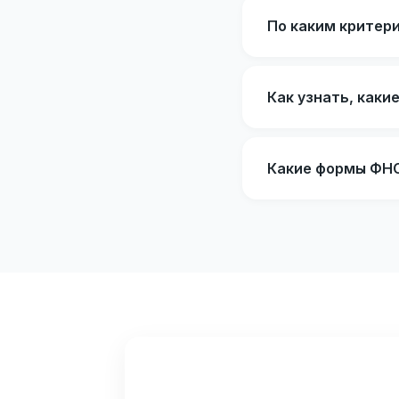
По каким критер
Как узнать, каки
Какие формы ФНС