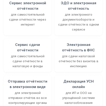
Сервис электронной
ЭДО и электронная
отчётности
отчётность
для самостоятельной
для электронного
сдачи отчётности через
документооборота и
интернет
сдачи отчётности в одном
сервисе
Сервис сдачи
Электронная
отчётности
отчётность в ФНС
для самостоятельной
для сдачи налоговой
сдачи отчётности в
отчётности без визитов в
налоговую и фонды
инспекцию
Отправка отчётности
Декларация УСН
в электронном виде
онлайн
для электронной
для ИП и ООО на
отправки отчётов во все
упрощённой системе
контролирующие органы
налогообложения