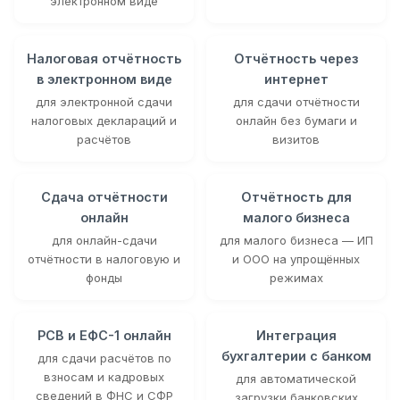
электронном виде
Налоговая отчётность
Отчётность через
в электронном виде
интернет
для электронной сдачи
для сдачи отчётности
налоговых деклараций и
онлайн без бумаги и
расчётов
визитов
Сдача отчётности
Отчётность для
онлайн
малого бизнеса
для онлайн-сдачи
для малого бизнеса — ИП
отчётности в налоговую и
и ООО на упрощённых
фонды
режимах
РСВ и ЕФС-1 онлайн
Интеграция
бухгалтерии с банком
для сдачи расчётов по
взносам и кадровых
для автоматической
сведений в ФНС и СФР
загрузки банковских