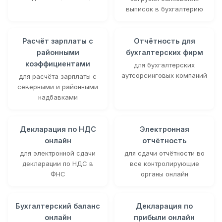
выписок в бухгалтерию
Расчёт зарплаты с
Отчётность для
районными
бухгалтерских фирм
коэффициентами
для бухгалтерских
аутсорсинговых компаний
для расчёта зарплаты с
северными и районными
надбавками
Декларация по НДС
Электронная
онлайн
отчётность
для электронной сдачи
для сдачи отчётности во
декларации по НДС в
все контролирующие
ФНС
органы онлайн
Бухгалтерский баланс
Декларация по
онлайн
прибыли онлайн