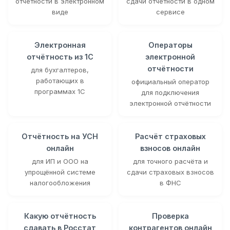
отчётности в электронном
сдачи отчётности в одном
виде
сервисе
Электронная
Операторы
отчётность из 1С
электронной
отчётности
для бухгалтеров,
работающих в
официальный оператор
программах 1С
для подключения
электронной отчётности
Отчётность на УСН
Расчёт страховых
онлайн
взносов онлайн
для ИП и ООО на
для точного расчёта и
упрощённой системе
сдачи страховых взносов
налогообложения
в ФНС
Какую отчётность
Проверка
сдавать в Росстат
контрагентов онлайн