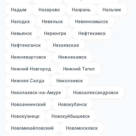
Надым
Назарово
Назрань
Нальчик
Находка
Невельск
Невинномысск
Невьянск
Нерюнгри
Нефтекамск
Нефтеюганск
Нехаевская
Нижневартовск
Нижнекамск
Нижний Новгород
Нижний Тагил
Нижняя Салда
Николаевск
Николаевск-на-Амуре
Новоалександровск
Новоаннинский
Новокубанск
Новокузнецк
Новокуйбышевск
Новомихайловский
Новомосковск