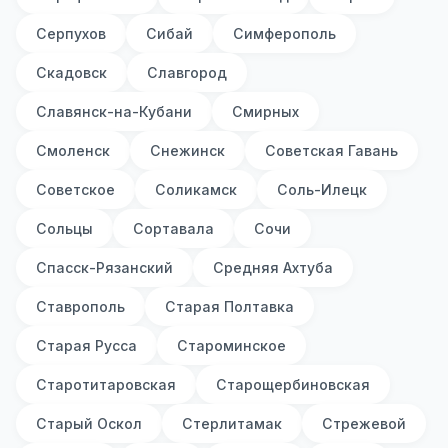
Серпухов
Сибай
Симферополь
Скадовск
Славгород
Славянск-на-Кубани
Смирных
Смоленск
Снежинск
Советская Гавань
Советское
Соликамск
Соль-Илецк
Сольцы
Сортавала
Сочи
Спасск-Рязанский
Средняя Ахтуба
Ставрополь
Старая Полтавка
Старая Русса
Староминское
Старотитаровская
Старощербиновская
Старый Оскол
Стерлитамак
Стрежевой