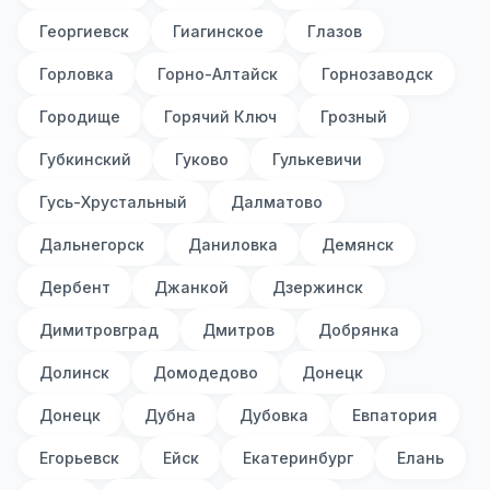
Георгиевск
Гиагинское
Глазов
Горловка
Горно-Алтайск
Горнозаводск
Городище
Горячий Ключ
Грозный
Губкинский
Гуково
Гулькевичи
Гусь-Хрустальный
Далматово
Дальнегорск
Даниловка
Демянск
Дербент
Джанкой
Дзержинск
Димитровград
Дмитров
Добрянка
Долинск
Домодедово
Донецк
Донецк
Дубна
Дубовка
Евпатория
Егорьевск
Ейск
Екатеринбург
Елань