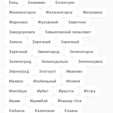
Елец
Енакиево
Ессентуки
Железногорск
Железногорск
Жигулевск
Жирновск
Жуковский
Заветное
Заводоуковск
Завьяловский сельсовет
Заинск
Заречный
Заречный
Заречный
Звенигород
Зеленогорск
Зеленоград
Зеленодольск
Зеленокумск
Зерноград
Златоуст
Иваново
Ижевск
Изобильный
Иловля
Иннсбрук
Ирбит
Иркутск
Истра
Ишим
Ишимбай
Йошкар-Ола
Кабанск
Казанская
Казань