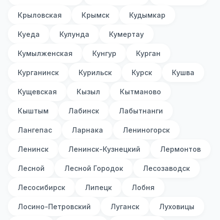
Крыловская
Крымск
Кудымкар
Куеда
Кулунда
Кумертау
Кумылженская
Кунгур
Курган
Курганинск
Курильск
Курск
Кушва
Кущевская
Кызыл
Кытманово
Кыштым
Лабинск
Лабытнанги
Лангепас
Ларнака
Лениногорск
Ленинск
Ленинск-Кузнецкий
Лермонтов
Лесной
Лесной Городок
Лесозаводск
Лесосибирск
Липецк
Лобня
Лосино-Петровский
Луганск
Луховицы