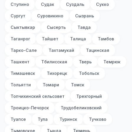
Ступино
Судак
Суздаль
Сукко
Сургут
Суровикино
Сызрань
Сыктывкар
Сысерть
Тавда
Таганрог
Тайшет
Талица
Тамбов
Тарко-Сале
Тахтамукай
Тацинская
Ташкент
Тбилисская
Тверь
Темрюк
Тимашевск
Тихорецк
Тобольск
Тольятти
Томари
Томск
Топчихинский сельсовет
Трехгорный
Троицко-Печорск
Трудобеликовский
Туапсе
Тула
Туринск
Тучково
Тымовское
Тында
Тюмень