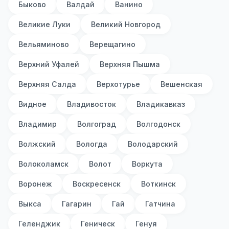
Быково
Валдай
Ванино
Великие Луки
Великий Новгород
Вельяминово
Верещагино
Верхний Уфалей
Верхняя Пышма
Верхняя Салда
Верхотурье
Вешенская
Видное
Владивосток
Владикавказ
Владимир
Волгоград
Волгодонск
Волжский
Вологда
Володарский
Волоколамск
Волот
Воркута
Воронеж
Воскресенск
Воткинск
Выкса
Гагарин
Гай
Гатчина
Геленджик
Геническ
Генуя