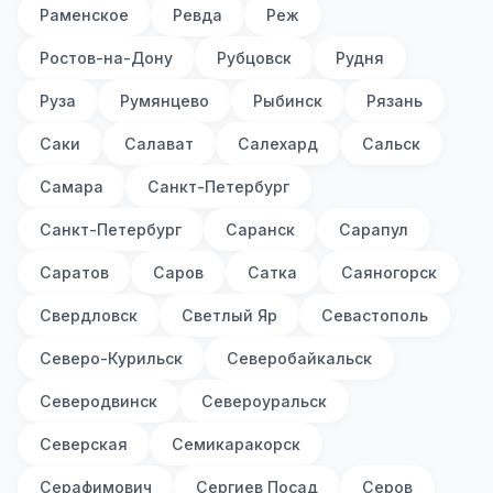
Раменское
Ревда
Реж
Ростов-на-Дону
Рубцовск
Рудня
Руза
Румянцево
Рыбинск
Рязань
Саки
Салават
Салехард
Сальск
Самара
Санкт-Петербург
Санкт-Петербург
Саранск
Сарапул
Саратов
Саров
Сатка
Саяногорск
Свердловск
Светлый Яр
Севастополь
Северо-Курильск
Северобайкальск
Северодвинск
Североуральск
Северская
Семикаракорск
Серафимович
Сергиев Посад
Серов