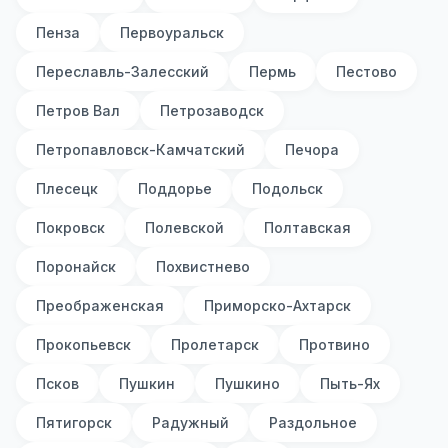
Пенза
Первоуральск
Переславль-Залесский
Пермь
Пестово
Петров Вал
Петрозаводск
Петропавловск-Камчатский
Печора
Плесецк
Поддорье
Подольск
Покровск
Полевской
Полтавская
Поронайск
Похвистнево
Преображенская
Приморско-Ахтарск
Прокопьевск
Пролетарск
Протвино
Псков
Пушкин
Пушкино
Пыть-Ях
Пятигорск
Радужный
Раздольное