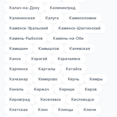
Калач-на-Дону
Калининград
Калининская
Калуга
Каменоломни
Каменск-Уральский
Каменск-Шахтинский
Камень-Рыболов
Камень-на-Оби
Камышин
Камышлов
Каневская
Канск
Карагай
Карачаевск
Карпинск
Карталы
Катайск
Качканар
Кемерово
Керчь
Кимры
Кинель
Киржач
Кириши
Киров
Кировград
Киселевск
Кисловодск
Клетская
Клин
Клинцы
Ключи