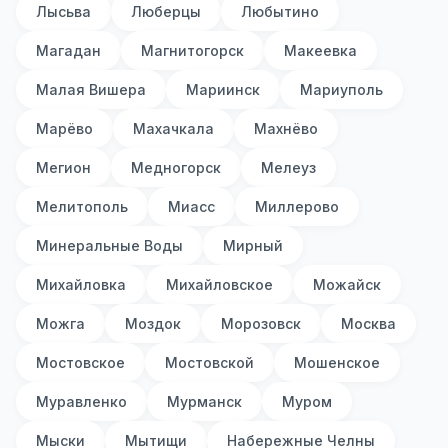
Лысьва
Люберцы
Любытино
Магадан
Магнитогорск
Макеевка
Малая Вишера
Мариинск
Мариуполь
Марёво
Махачкала
Махнёво
Мегион
Медногорск
Мелеуз
Мелитополь
Миасс
Миллерово
Минеральные Воды
Мирный
Михайловка
Михайловское
Можайск
Можга
Моздок
Морозовск
Москва
Мостовское
Мостовской
Мошенское
Муравленко
Мурманск
Муром
Мыски
Мытищи
Набережные Челны