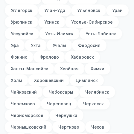
Углегорск
Улан-Удэ
Ульяновск
Урай
Урюпинск
Усинск
Усолье-Сибирское
Уссурийск
Усть-Илимск
Усть-Лабинск
Уфа
Ухта
Учалы
Феодосия
Фокино
Фролово
Хабаровск
Ханты-Мансийск
Хвойная
Химки
Холм
Хорошевский
Цимлянск
Чайковский
Чебоксары
Челябинск
Черемхово
Череповец
Черкесск
Черноморское
Чернушка
Чернышковский
Чертково
Чехов