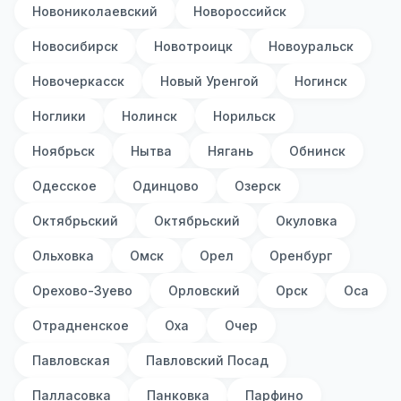
Новониколаевский
Новороссийск
Новосибирск
Новотроицк
Новоуральск
Новочеркасск
Новый Уренгой
Ногинск
Ноглики
Нолинск
Норильск
Ноябрьск
Нытва
Нягань
Обнинск
Одесское
Одинцово
Озерск
Октябрьский
Октябрьский
Окуловка
Ольховка
Омск
Орел
Оренбург
Орехово-Зуево
Орловский
Орск
Оса
Отрадненское
Оха
Очер
Павловская
Павловский Посад
Палласовка
Панковка
Парфино