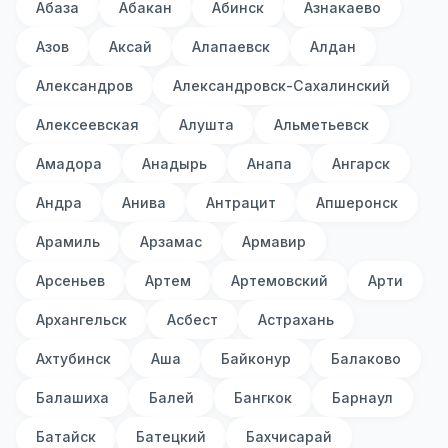
Абаза
Абакан
Абинск
Азнакаево
Азов
Аксай
Алапаевск
Алдан
Александров
Александровск-Сахалинский
Алексеевская
Алушта
Альметьевск
Амадора
Анадырь
Анапа
Ангарск
Андра
Анива
Антрацит
Апшеронск
Арамиль
Арзамас
Армавир
Арсеньев
Артем
Артемовский
Арти
Архангельск
Асбест
Астрахань
Ахтубинск
Аша
Байконур
Балаково
Балашиха
Балей
Бангкок
Барнаул
Батайск
Батецкий
Бахчисарай