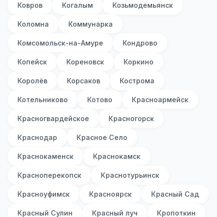
Ковров
Когалым
Козьмодемьянск
Коломна
Коммунарка
Комсомольск-на-Амуре
Кондрово
Копейск
Кореновск
Коркино
Королёв
Корсаков
Кострома
Котельниково
Котово
Красноармейск
Красногвардейское
Красногорск
Краснодар
Красное Село
Краснокаменск
Краснокамск
Красноперекопск
Краснотурьинск
Красноуфимск
Красноярск
Красный Сад
Красный Сулин
Красный луч
Кропоткин