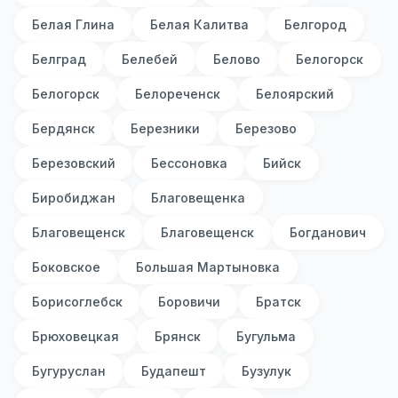
Белая Глина
Белая Калитва
Белгород
Белград
Белебей
Белово
Белогорск
Белогорск
Белореченск
Белоярский
Бердянск
Березники
Березово
Березовский
Бессоновка
Бийск
Биробиджан
Благовещенка
Благовещенск
Благовещенск
Богданович
Боковское
Большая Мартыновка
Борисоглебск
Боровичи
Братск
Брюховецкая
Брянск
Бугульма
Бугуруслан
Будапешт
Бузулук