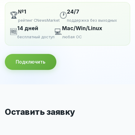
№1
24/7
🏆
🕐
рейтинг CNewsMarket
поддержка без выходных
14 дней
Mac/Win/Linux
🆓
💻
бесплатный доступ
любая ОС
Подключить
Оставить заявку