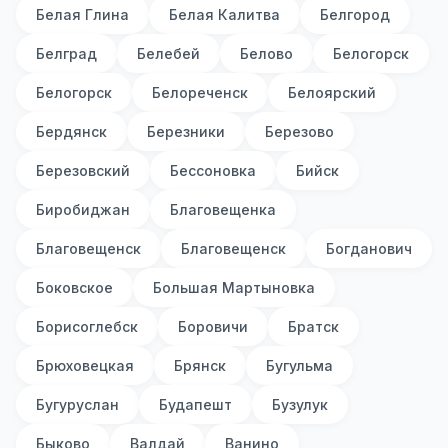
Белая Глина
Белая Калитва
Белгород
Белград
Белебей
Белово
Белогорск
Белогорск
Белореченск
Белоярский
Бердянск
Березники
Березово
Березовский
Бессоновка
Бийск
Биробиджан
Благовещенка
Благовещенск
Благовещенск
Богданович
Боковское
Большая Мартыновка
Борисоглебск
Боровичи
Братск
Брюховецкая
Брянск
Бугульма
Бугуруслан
Будапешт
Бузулук
Быково
Валдай
Ванино