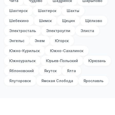
Чита
Чудово
Шадринск
Шарыпово
Шахтерск
Шахтерск
Шахты
Шебекино
Шимск
Щецин
Щёлково
Электросталь
Электроугли
Элиста
Энгельс
Энем
Югорск
Южно-Курильск
Южно-Сахалинск
Южноуральск
Юрьев-Польский
Юрюзань
Яблоновский
Якутск
Ялта
Ялуторовск
Ямская Слобода
Ярославль