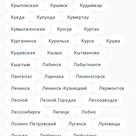
Крыловская
Крымск
Кудымкар
Куеда
Кулунда
Кумертау
Кумылженская
Кунгур
Курган
Курганинск
Курильск
Курск
Кушва
Кущевская
Кызыл
Кытманово
Кыштым
Лабинск
Лабытнанги
Лангепас
Ларнака
Лениногорск
Ленинск
Ленинск-Кузнецкий
Лермонтов
Лесной
Лесной Городок
Лесозаводск
Лесосибирск
Липецк
Лобня
Лосино-Петровский
Луганск
Луховицы
Лысьва
Люберцы
Любытино