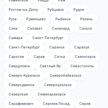
Раменское
Ревда
Реж
Ростов-на-Дону
Рубцовск
Рудня
Руза
Румянцево
Рыбинск
Рязань
Саки
Салават
Салехард
Сальск
Самара
Санкт-Петербург
Санкт-Петербург
Саранск
Сарапул
Саратов
Саров
Сатка
Саяногорск
Свердловск
Светлый Яр
Севастополь
Северо-Курильск
Северобайкальск
Северодвинск
Североуральск
Северская
Семикаракорск
Серафимович
Сергиев Посад
Серов