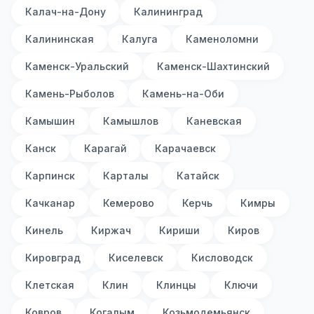
Калач-на-Дону
Калининград
Калининская
Калуга
Каменоломни
Каменск-Уральский
Каменск-Шахтинский
Камень-Рыболов
Камень-на-Оби
Камышин
Камышлов
Каневская
Канск
Карагай
Карачаевск
Карпинск
Карталы
Катайск
Качканар
Кемерово
Керчь
Кимры
Кинель
Киржач
Кириши
Киров
Кировград
Киселевск
Кисловодск
Клетская
Клин
Клинцы
Ключи
Ковров
Когалым
Козьмодемьянск