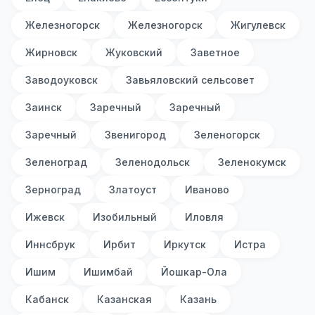
Железногорск
Железногорск
Жигулевск
Жирновск
Жуковский
Заветное
Заводоуковск
Завьяловский сельсовет
Заинск
Заречный
Заречный
Заречный
Звенигород
Зеленогорск
Зеленоград
Зеленодольск
Зеленокумск
Зерноград
Златоуст
Иваново
Ижевск
Изобильный
Иловля
Иннсбрук
Ирбит
Иркутск
Истра
Ишим
Ишимбай
Йошкар-Ола
Кабанск
Казанская
Казань