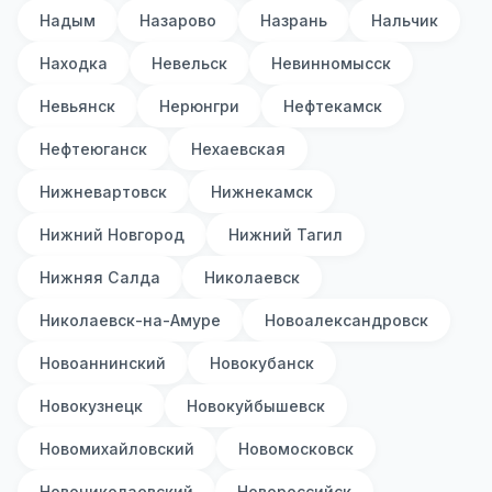
Надым
Назарово
Назрань
Нальчик
Находка
Невельск
Невинномысск
Невьянск
Нерюнгри
Нефтекамск
Нефтеюганск
Нехаевская
Нижневартовск
Нижнекамск
Нижний Новгород
Нижний Тагил
Нижняя Салда
Николаевск
Николаевск-на-Амуре
Новоалександровск
Новоаннинский
Новокубанск
Новокузнецк
Новокуйбышевск
Новомихайловский
Новомосковск
Новониколаевский
Новороссийск