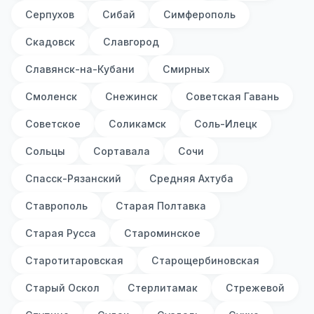
Серпухов
Сибай
Симферополь
Скадовск
Славгород
Славянск-на-Кубани
Смирных
Смоленск
Снежинск
Советская Гавань
Советское
Соликамск
Соль-Илецк
Сольцы
Сортавала
Сочи
Спасск-Рязанский
Средняя Ахтуба
Ставрополь
Старая Полтавка
Старая Русса
Староминское
Старотитаровская
Старощербиновская
Старый Оскол
Стерлитамак
Стрежевой