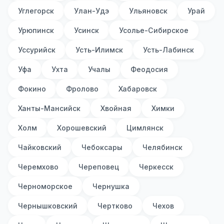
Углегорск
Улан-Удэ
Ульяновск
Урай
Урюпинск
Усинск
Усолье-Сибирское
Уссурийск
Усть-Илимск
Усть-Лабинск
Уфа
Ухта
Учалы
Феодосия
Фокино
Фролово
Хабаровск
Ханты-Мансийск
Хвойная
Химки
Холм
Хорошевский
Цимлянск
Чайковский
Чебоксары
Челябинск
Черемхово
Череповец
Черкесск
Черноморское
Чернушка
Чернышковский
Чертково
Чехов