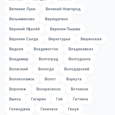
Великие Луки
Великий Новгород
Вельяминово
Верещагино
Верхний Уфалей
Верхняя Пышма
Верхняя Салда
Верхотурье
Вешенская
Видное
Владивосток
Владикавказ
Владимир
Волгоград
Волгодонск
Волжский
Вологда
Володарский
Волоколамск
Волот
Воркута
Воронеж
Воскресенск
Воткинск
Выкса
Гагарин
Гай
Гатчина
Геленджик
Геническ
Генуя