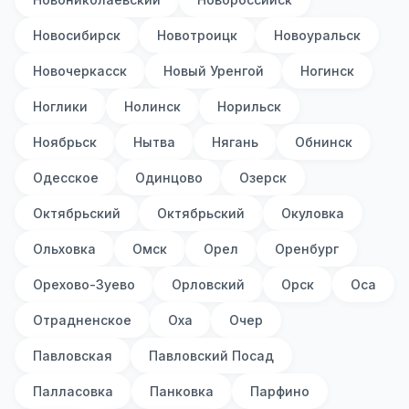
Новосибирск
Новотроицк
Новоуральск
Новочеркасск
Новый Уренгой
Ногинск
Ноглики
Нолинск
Норильск
Ноябрьск
Нытва
Нягань
Обнинск
Одесское
Одинцово
Озерск
Октябрьский
Октябрьский
Окуловка
Ольховка
Омск
Орел
Оренбург
Орехово-Зуево
Орловский
Орск
Оса
Отрадненское
Оха
Очер
Павловская
Павловский Посад
Палласовка
Панковка
Парфино