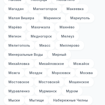
Магадан
Магнитогорск
Макеевка
Малая Вишера
Мариинск
Мариуполь
Марёво
Махачкала
Махнёво
Мегион
Медногорск
Мелеуз
Мелитополь
Миасс
Миллерово
Минеральные Воды
Мирный
Михайловка
Михайловское
Можайск
Можга
Моздок
Морозовск
Москва
Мостовское
Мостовской
Мошенское
Муравленко
Мурманск
Муром
Мыски
Мытищи
Набережные Челны