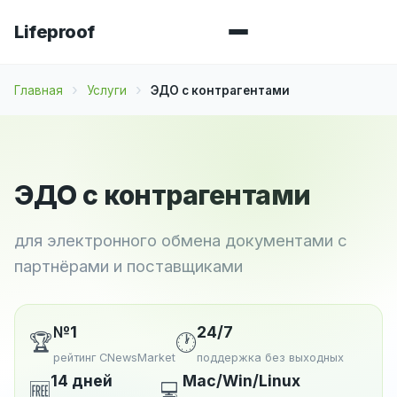
Lifeproof
Главная
Услуги
ЭДО с контрагентами
ЭДО с контрагентами
для электронного обмена документами с
партнёрами и поставщиками
№1
24/7
🏆
🕐
рейтинг CNewsMarket
поддержка без выходных
14 дней
Mac/Win/Linux
🆓
💻