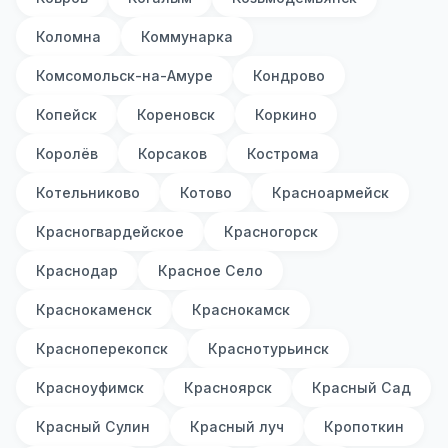
Коломна
Коммунарка
Комсомольск-на-Амуре
Кондрово
Копейск
Кореновск
Коркино
Королёв
Корсаков
Кострома
Котельниково
Котово
Красноармейск
Красногвардейское
Красногорск
Краснодар
Красное Село
Краснокаменск
Краснокамск
Красноперекопск
Краснотурьинск
Красноуфимск
Красноярск
Красный Сад
Красный Сулин
Красный луч
Кропоткин