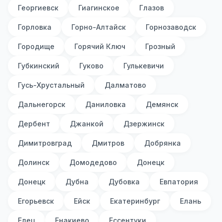
Георгиевск
Гиагинское
Глазов
Горловка
Горно-Алтайск
Горнозаводск
Городище
Горячий Ключ
Грозный
Губкинский
Гуково
Гулькевичи
Гусь-Хрустальный
Далматово
Дальнегорск
Даниловка
Демянск
Дербент
Джанкой
Дзержинск
Димитровград
Дмитров
Добрянка
Долинск
Домодедово
Донецк
Донецк
Дубна
Дубовка
Евпатория
Егорьевск
Ейск
Екатеринбург
Елань
Елец
Енакиево
Ессентуки