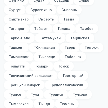
Ступино
Судак
Суздаль
Сукко
Сургут
Суровикино
Сызрань
Сыктывкар
Сысерть
Тавда
Таганрог
Тайшет
Талица
Тамбов
Тарко-Сале
Тахтамукай
Тацинская
Ташкент
Тбилисская
Тверь
Темрюк
Тимашевск
Тихорецк
Тобольск
Тольятти
Томари
Томск
Топчихинский сельсовет
Трехгорный
Троицко-Печорск
Трудобеликовский
Туапсе
Тула
Туринск
Тучково
Тымовское
Тында
Тюмень