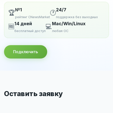
№1
24/7
🏆
🕐
рейтинг CNewsMarket
поддержка без выходных
14 дней
Mac/Win/Linux
🆓
💻
бесплатный доступ
любая ОС
Подключить
Оставить заявку