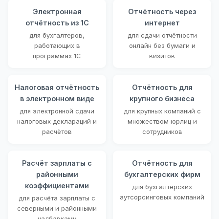
Электронная
Отчётность через
отчётность из 1С
интернет
для бухгалтеров,
для сдачи отчётности
работающих в
онлайн без бумаги и
программах 1С
визитов
Налоговая отчётность
Отчётность для
в электронном виде
крупного бизнеса
для электронной сдачи
для крупных компаний с
налоговых деклараций и
множеством юрлиц и
расчётов
сотрудников
Расчёт зарплаты с
Отчётность для
районными
бухгалтерских фирм
коэффициентами
для бухгалтерских
аутсорсинговых компаний
для расчёта зарплаты с
северными и районными
надбавками