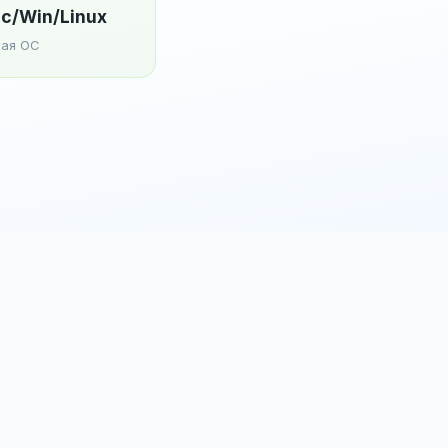
c/Win/Linux
ая ОС