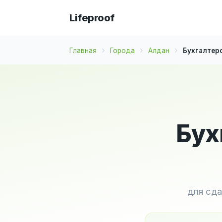
Lifeproof
Главная
Города
Алдан
Бухгалтерс
Бух
для сда