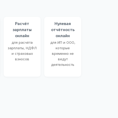
Расчёт
Нулевая
зарплаты
отчётность
онлайн
онлайн
для расчёта
для ИП и ООО,
зарплаты, НДФЛ
которые
и страховых
временно не
взносов
ведут
деятельность