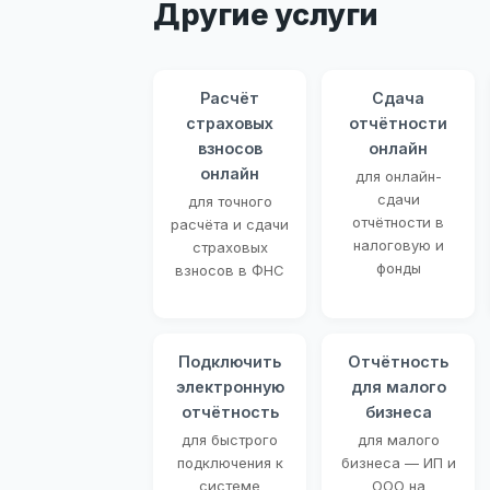
Другие услуги
Расчёт
Сдача
страховых
отчётности
взносов
онлайн
онлайн
для онлайн-
сдачи
для точного
отчётности в
расчёта и сдачи
налоговую и
страховых
фонды
взносов в ФНС
Подключить
Отчётность
электронную
для малого
отчётность
бизнеса
для быстрого
для малого
подключения к
бизнеса — ИП и
системе
ООО на