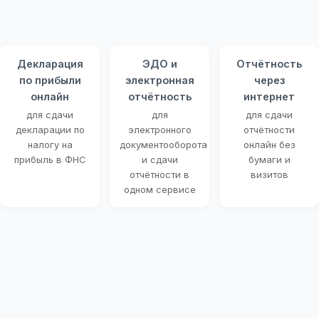
Декларация
ЭДО и
Отчётность
по прибыли
электронная
через
онлайн
отчётность
интернет
для сдачи
для
для сдачи
декларации по
электронного
отчётности
налогу на
документооборота
онлайн без
прибыль в ФНС
и сдачи
бумаги и
отчётности в
визитов
одном сервисе