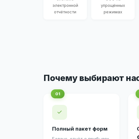
электронной
упрощённых
отчётности
режимах
Почему выбирают на
✓
Полный пакет форм
Баланс, отчёт о прибылях,