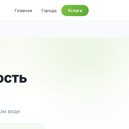
Главная
Города
Услуги
ость
ном виде