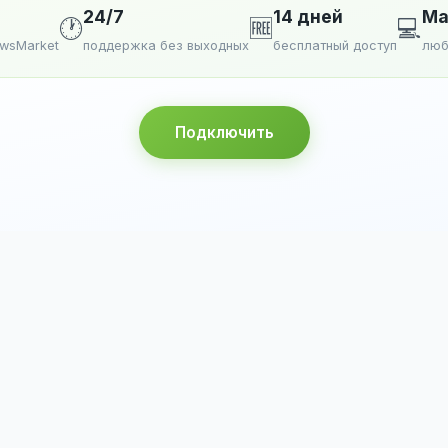
24/7
14 дней
Ma
🕐
🆓
💻
ewsMarket
поддержка без выходных
бесплатный доступ
люб
Подключить