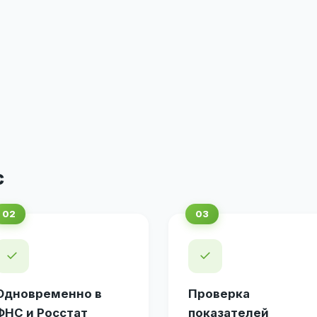
с
✓
✓
Одновременно в
Проверка
ФНС и Росстат
показателей