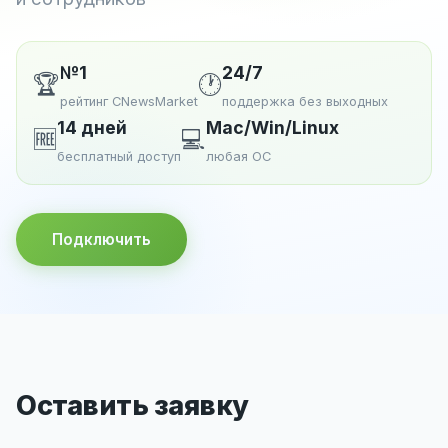
№1
24/7
🏆
🕐
рейтинг CNewsMarket
поддержка без выходных
14 дней
Mac/Win/Linux
🆓
💻
бесплатный доступ
любая ОС
Подключить
Оставить заявку