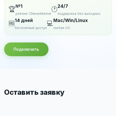
№1
24/7
🏆
🕐
рейтинг CNewsMarket
поддержка без выходных
14 дней
Mac/Win/Linux
🆓
💻
бесплатный доступ
любая ОС
Подключить
Оставить заявку