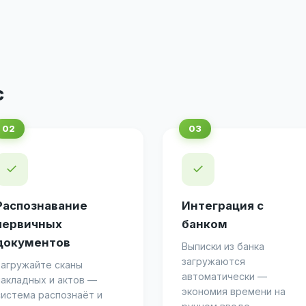
с
✓
✓
Распознавание
Интеграция с
первичных
банком
документов
Выписки из банка
загружаются
Загружайте сканы
автоматически —
накладных и актов —
экономия времени на
система распознаёт и