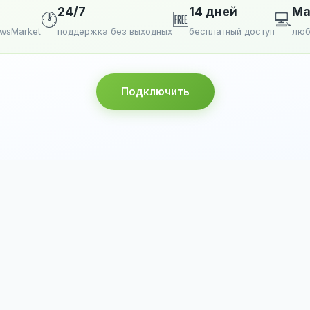
24/7
14 дней
Ma
🕐
🆓
💻
ewsMarket
поддержка без выходных
бесплатный доступ
люб
Подключить