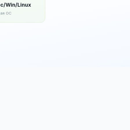
c/Win/Linux
ая ОС