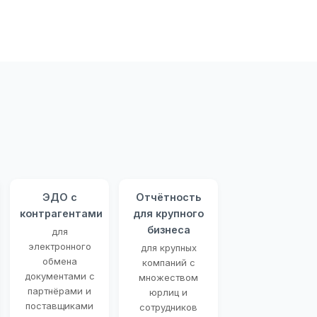
ЭДО с
Отчётность
контрагентами
для крупного
бизнеса
для
электронного
для крупных
обмена
компаний с
документами с
множеством
партнёрами и
юрлиц и
поставщиками
сотрудников