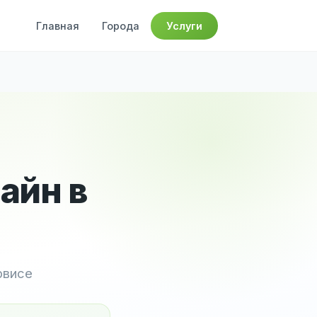
Главная
Города
Услуги
айн в
рвисе