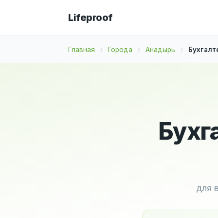
Lifeproof
Главная
Города
Анадырь
Бухгалт
Бухг
для 