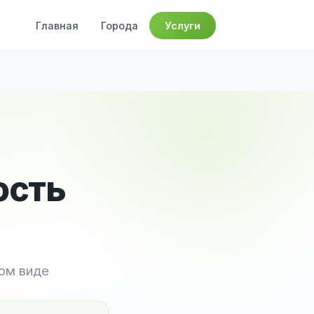
Главная
Города
Услуги
ость
ном виде