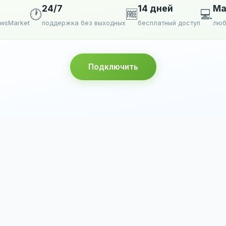
24/7
14 дней
Ma
🕐
🆓
💻
ewsMarket
поддержка без выходных
бесплатный доступ
люб
Подключить