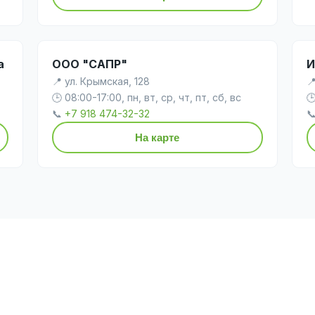
а
ООО "САПР"
И
📍 ул. Крымская, 128

🕒 08:00-17:00, пн, вт, ср, чт, пт, сб, вс

📞
+7 918 474-32-32

На карте