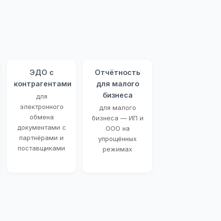
ЭДО с
Отчётность
контрагентами
для малого
бизнеса
для
электронного
для малого
обмена
бизнеса — ИП и
документами с
ООО на
партнёрами и
упрощённых
поставщиками
режимах