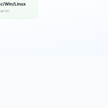
c/Win/Linux
ая ОС