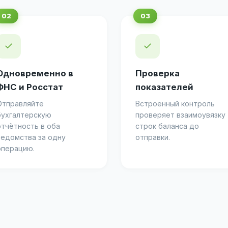
✓
✓
Одновременно в
Проверка
ФНС и Росстат
показателей
Отправляйте
Встроенный контроль
бухгалтерскую
проверяет взаимоувязку
отчётность в оба
строк баланса до
ведомства за одну
отправки.
операцию.