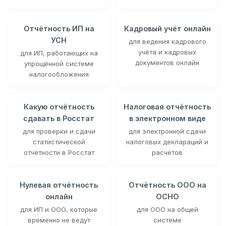
Отчётность ИП на
Кадровый учёт онлайн
УСН
для ведения кадрового
учёта и кадровых
для ИП, работающих на
документов онлайн
упрощённой системе
налогообложения
Какую отчётность
Налоговая отчётность
сдавать в Росстат
в электронном виде
для проверки и сдачи
для электронной сдачи
статистической
налоговых деклараций и
отчётности в Росстат
расчётов
Нулевая отчётность
Отчётность ООО на
онлайн
ОСНО
для ИП и ООО, которые
для ООО на общей
временно не ведут
системе