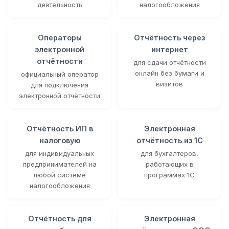
деятельность
налогообложения
Операторы
Отчётность через
электронной
интернет
отчётности
для сдачи отчётности
онлайн без бумаги и
официальный оператор
визитов
для подключения
электронной отчётности
Отчётность ИП в
Электронная
налоговую
отчётность из 1С
для индивидуальных
для бухгалтеров,
предпринимателей на
работающих в
любой системе
программах 1С
налогообложения
Отчётность для
Электронная