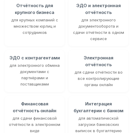
Отчётность для
ЭДО и электронная
крупного бизнеса
отчётность
для крупных компаний с
для электронного
множеством юрлиц и
документооборота и
сотрудников
сдачи отчётности в одном
сервисе
ЭДО с контрагентами
Электронная
отчётность
для электронного обмена
документами с
для сдачи отчётности во
партнёрами и
все контролирующие
поставщиками
органы онлайн
Финансовая
Интеграция
отчётность онлайн
бухгалтерии с банком
для сдачи финансовой
для автоматической
отчётности в электронном
загрузки банковских
виде
выписок в бухгалтерию