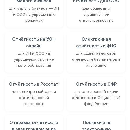
малого бизнеса
отчётность для ООО
для малого бизнеса — ИП
для обществ с
и ООО на упрощённых
ограниченной
режимах
ответственностью
Отчётность на УСН
Электронная
онлайн
отчётность в ФНС
для ИП и ООО на
для сдачи налоговой
упрощённой системе
отчётности без визитов в
налогообложения
инспекцию
Отчётность в Росстат
Отчётность в СФР
для электронной сдачи
для электронной сдачи
статистической
отчётности в Социальный
отчётности
фонд России
Отправка отчётности
Подключить
в электронном виде
электронную