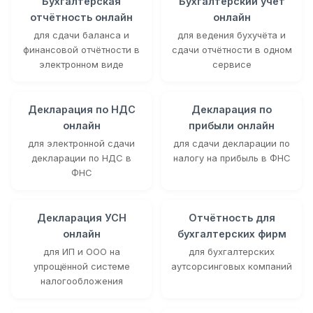
Бухгалтерская
Бухгалтерский учёт
отчётность онлайн
онлайн
для сдачи баланса и
для ведения бухучёта и
финансовой отчётности в
сдачи отчётности в одном
электронном виде
сервисе
Декларация по НДС
Декларация по
онлайн
прибыли онлайн
для электронной сдачи
для сдачи декларации по
декларации по НДС в
налогу на прибыль в ФНС
ФНС
Декларация УСН
Отчётность для
онлайн
бухгалтерских фирм
для ИП и ООО на
для бухгалтерских
упрощённой системе
аутсорсинговых компаний
налогообложения