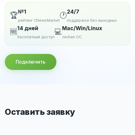
№1
24/7
🏆
🕐
рейтинг CNewsMarket
поддержка без выходных
14 дней
Mac/Win/Linux
🆓
💻
бесплатный доступ
любая ОС
Подключить
Оставить заявку