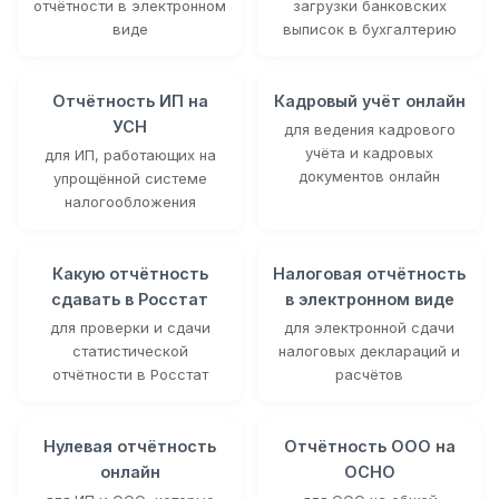
отчётности в электронном
загрузки банковских
виде
выписок в бухгалтерию
Отчётность ИП на
Кадровый учёт онлайн
УСН
для ведения кадрового
учёта и кадровых
для ИП, работающих на
документов онлайн
упрощённой системе
налогообложения
Какую отчётность
Налоговая отчётность
сдавать в Росстат
в электронном виде
для проверки и сдачи
для электронной сдачи
статистической
налоговых деклараций и
отчётности в Росстат
расчётов
Нулевая отчётность
Отчётность ООО на
онлайн
ОСНО