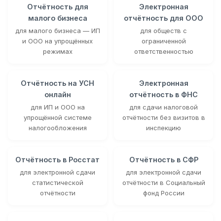
Отчётность для
Электронная
малого бизнеса
отчётность для ООО
для малого бизнеса — ИП
для обществ с
и ООО на упрощённых
ограниченной
режимах
ответственностью
Отчётность на УСН
Электронная
онлайн
отчётность в ФНС
для ИП и ООО на
для сдачи налоговой
упрощённой системе
отчётности без визитов в
налогообложения
инспекцию
Отчётность в Росстат
Отчётность в СФР
для электронной сдачи
для электронной сдачи
статистической
отчётности в Социальный
отчётности
фонд России