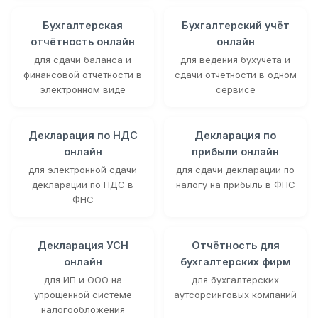
Бухгалтерская
Бухгалтерский учёт
отчётность онлайн
онлайн
для сдачи баланса и
для ведения бухучёта и
финансовой отчётности в
сдачи отчётности в одном
электронном виде
сервисе
Декларация по НДС
Декларация по
онлайн
прибыли онлайн
для электронной сдачи
для сдачи декларации по
декларации по НДС в
налогу на прибыль в ФНС
ФНС
Декларация УСН
Отчётность для
онлайн
бухгалтерских фирм
для ИП и ООО на
для бухгалтерских
упрощённой системе
аутсорсинговых компаний
налогообложения