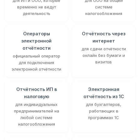
для ИП и ООО, которые
для ООО на общей
временно не ведут
системе
деятельность
налогообложения
Операторы
Отчётность через
электронной
интернет
отчётности
для сдачи отчётности
онлайн без бумаги и
официальный оператор
визитов
для подключения
электронной отчётности
Отчётность ИП в
Электронная
налоговую
отчётность из 1С
для индивидуальных
для бухгалтеров,
предпринимателей на
работающих в
любой системе
программах 1С
налогообложения