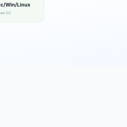
c/Win/Linux
ая ОС