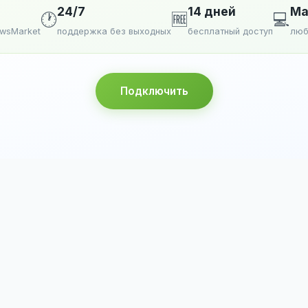
24/7
14 дней
Ma
🕐
🆓
💻
ewsMarket
поддержка без выходных
бесплатный доступ
люб
Подключить