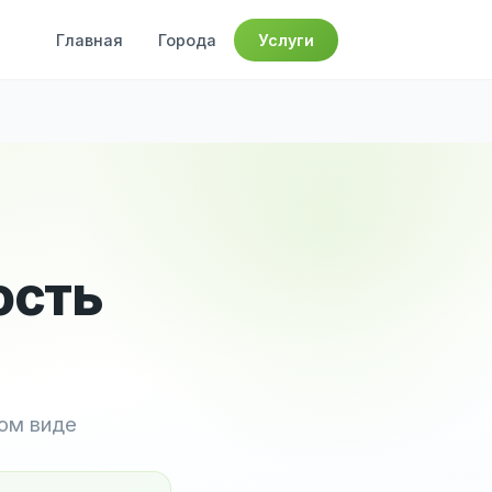
Главная
Города
Услуги
ость
ном виде