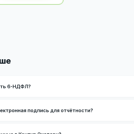
Аше
ать 6-НДФЛ?
лектронная подпись для отчётности?