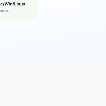
c/Win/Linux
ая ОС