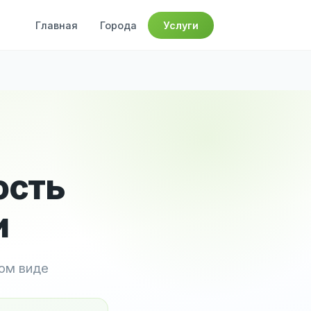
Главная
Города
Услуги
ость
и
ном виде