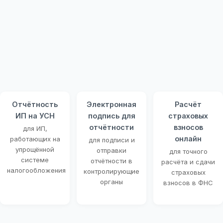
Отчётность
Электронная
Расчёт
ИП на УСН
подпись для
страховых
отчётности
взносов
для ИП,
онлайн
работающих на
для подписи и
упрощённой
отправки
для точного
системе
отчётности в
расчёта и сдачи
налогообложения
контролирующие
страховых
органы
взносов в ФНС