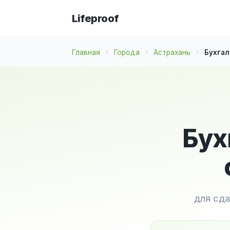
Lifeproof
Главная
Города
Астрахань
Бухгал
Бух
для сда