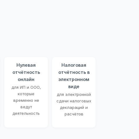
Нулевая
Налоговая
отчётность
отчётность в
онлайн
электронном
виде
для ИП и ООО,
которые
для электронной
временно не
сдачи налоговых
ведут
деклараций и
деятельность
расчётов