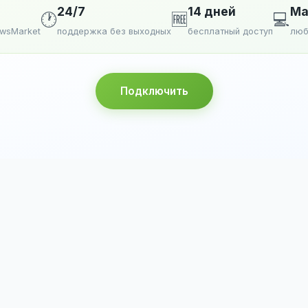
24/7
14 дней
Ma
🕐
🆓
💻
ewsMarket
поддержка без выходных
бесплатный доступ
люб
Подключить