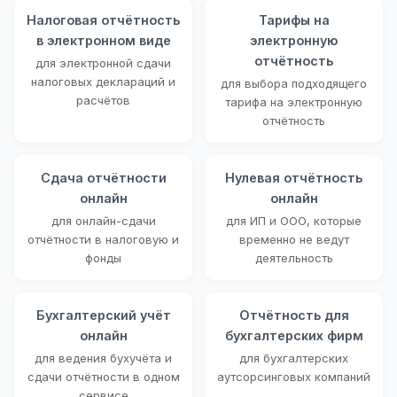
Налоговая отчётность
Тарифы на
в электронном виде
электронную
отчётность
для электронной сдачи
налоговых деклараций и
для выбора подходящего
расчётов
тарифа на электронную
отчётность
Сдача отчётности
Нулевая отчётность
онлайн
онлайн
для онлайн-сдачи
для ИП и ООО, которые
отчётности в налоговую и
временно не ведут
фонды
деятельность
Бухгалтерский учёт
Отчётность для
онлайн
бухгалтерских фирм
для ведения бухучёта и
для бухгалтерских
сдачи отчётности в одном
аутсорсинговых компаний
сервисе