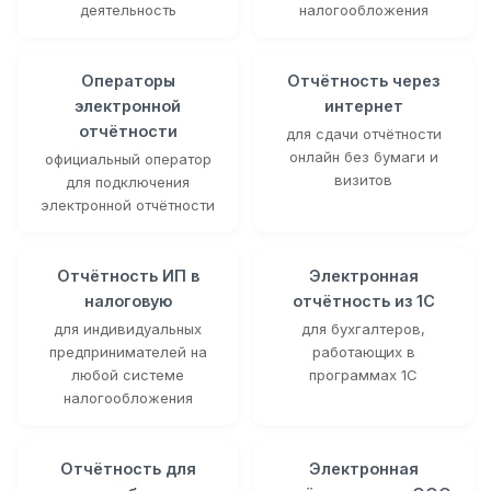
деятельность
налогообложения
Операторы
Отчётность через
электронной
интернет
отчётности
для сдачи отчётности
онлайн без бумаги и
официальный оператор
визитов
для подключения
электронной отчётности
Отчётность ИП в
Электронная
налоговую
отчётность из 1С
для индивидуальных
для бухгалтеров,
предпринимателей на
работающих в
любой системе
программах 1С
налогообложения
Отчётность для
Электронная