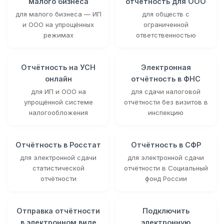
малого бизнеса
отчётность для ООО
для малого бизнеса — ИП
для обществ с
и ООО на упрощённых
ограниченной
режимах
ответственностью
Отчётность на УСН
Электронная
онлайн
отчётность в ФНС
для ИП и ООО на
для сдачи налоговой
упрощённой системе
отчётности без визитов в
налогообложения
инспекцию
Отчётность в Росстат
Отчётность в СФР
для электронной сдачи
для электронной сдачи
статистической
отчётности в Социальный
отчётности
фонд России
Отправка отчётности
Подключить
в электронном виде
электронную