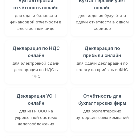
Бухгалтерская
Бухгалтерский учёт
отчётность онлайн
онлайн
для сдачи баланса и
для ведения бухучёта и
финансовой отчётности в
сдачи отчётности в одном
электронном виде
сервисе
Декларация по НДС
Декларация по
онлайн
прибыли онлайн
для электронной сдачи
для сдачи декларации по
декларации по НДС в
налогу на прибыль в ФНС
ФНС
Декларация УСН
Отчётность для
онлайн
бухгалтерских фирм
для ИП и ООО на
для бухгалтерских
упрощённой системе
аутсорсинговых компаний
налогообложения