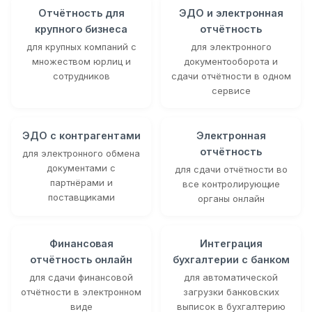
Отчётность для
ЭДО и электронная
крупного бизнеса
отчётность
для крупных компаний с
для электронного
множеством юрлиц и
документооборота и
сотрудников
сдачи отчётности в одном
сервисе
ЭДО с контрагентами
Электронная
отчётность
для электронного обмена
документами с
для сдачи отчётности во
партнёрами и
все контролирующие
поставщиками
органы онлайн
Финансовая
Интеграция
отчётность онлайн
бухгалтерии с банком
для сдачи финансовой
для автоматической
отчётности в электронном
загрузки банковских
виде
выписок в бухгалтерию