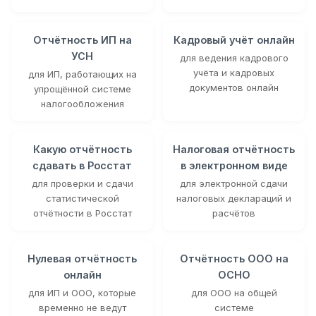
Отчётность ИП на
Кадровый учёт онлайн
УСН
для ведения кадрового
учёта и кадровых
для ИП, работающих на
документов онлайн
упрощённой системе
налогообложения
Какую отчётность
Налоговая отчётность
сдавать в Росстат
в электронном виде
для проверки и сдачи
для электронной сдачи
статистической
налоговых деклараций и
отчётности в Росстат
расчётов
Нулевая отчётность
Отчётность ООО на
онлайн
ОСНО
для ИП и ООО, которые
для ООО на общей
временно не ведут
системе