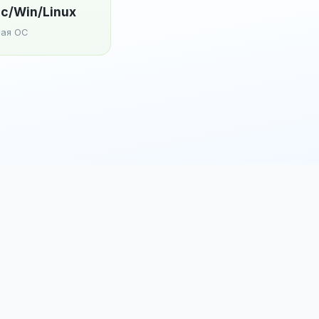
c/Win/Linux
ая ОС