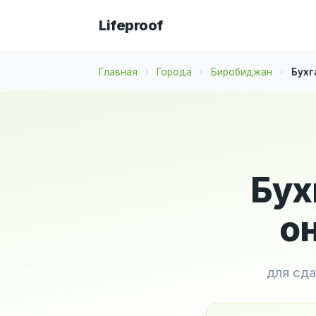
Lifeproof
Главная
Города
Биробиджан
Бухг
Бух
о
для сда