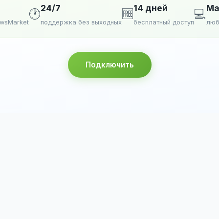
24/7
14 дней
Ma
🕐
🆓
💻
ewsMarket
поддержка без выходных
бесплатный доступ
люб
Подключить