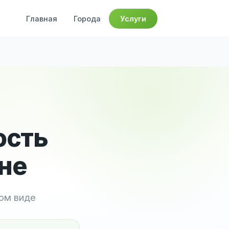
Главная
Города
Услуги
ость
не
ном виде