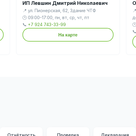
ИП Левшин Дмитрий Николаевич
О
📍 ул. Пионерская, 62, Здание ЧТФ

🕒 09:00-17:00, пн, вт, ср, чт, пт
д
📞
+7 924 743-33-99


На карте
Отчётность
Проверка
Декларация