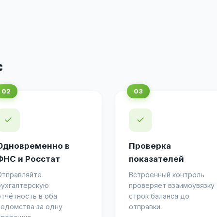
с
✓
✓
Одновременно в
Проверка
ФНС и Росстат
показателей
Отправляйте
Встроенный контроль
бухгалтерскую
проверяет взаимоувязку
отчётность в оба
строк баланса до
ведомства за одну
отправки.