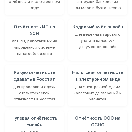
отчётности в электронном
загрузки банковских
виде
выписок в бухгалтерию
Отчётность ИП на
Кадровый учёт онлайн
УСН
для ведения кадрового
учёта и кадровых
для ИП, работающих на
документов онлайн
упрощённой системе
налогообложения
Какую отчётность
Налоговая отчётность
сдавать в Росстат
в электронном виде
для проверки и сдачи
для электронной сдачи
статистической
налоговых деклараций и
отчётности в Росстат
расчётов
Нулевая отчётность
Отчётность ООО на
онлайн
ОСНО