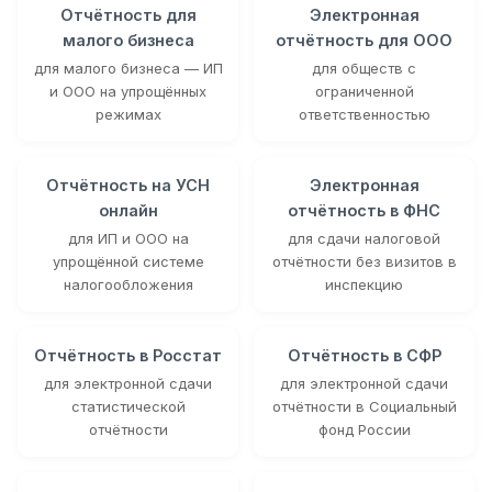
Отчётность для
Электронная
малого бизнеса
отчётность для ООО
для малого бизнеса — ИП
для обществ с
и ООО на упрощённых
ограниченной
режимах
ответственностью
Отчётность на УСН
Электронная
онлайн
отчётность в ФНС
для ИП и ООО на
для сдачи налоговой
упрощённой системе
отчётности без визитов в
налогообложения
инспекцию
Отчётность в Росстат
Отчётность в СФР
для электронной сдачи
для электронной сдачи
статистической
отчётности в Социальный
отчётности
фонд России