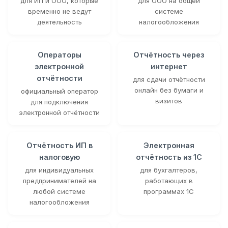
для ИП и ООО, которые
для ООО на общей
временно не ведут
системе
деятельность
налогообложения
Операторы
Отчётность через
электронной
интернет
отчётности
для сдачи отчётности
онлайн без бумаги и
официальный оператор
визитов
для подключения
электронной отчётности
Отчётность ИП в
Электронная
налоговую
отчётность из 1С
для индивидуальных
для бухгалтеров,
предпринимателей на
работающих в
любой системе
программах 1С
налогообложения