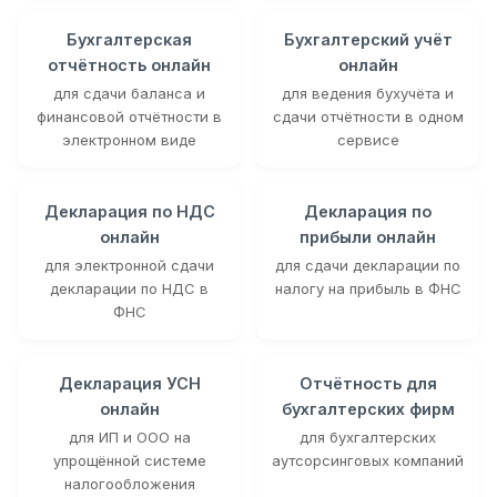
Бухгалтерская
Бухгалтерский учёт
отчётность онлайн
онлайн
для сдачи баланса и
для ведения бухучёта и
финансовой отчётности в
сдачи отчётности в одном
электронном виде
сервисе
Декларация по НДС
Декларация по
онлайн
прибыли онлайн
для электронной сдачи
для сдачи декларации по
декларации по НДС в
налогу на прибыль в ФНС
ФНС
Декларация УСН
Отчётность для
онлайн
бухгалтерских фирм
для ИП и ООО на
для бухгалтерских
упрощённой системе
аутсорсинговых компаний
налогообложения