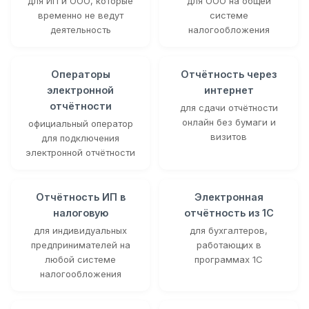
для ИП и ООО, которые
для ООО на общей
временно не ведут
системе
деятельность
налогообложения
Операторы
Отчётность через
электронной
интернет
отчётности
для сдачи отчётности
онлайн без бумаги и
официальный оператор
визитов
для подключения
электронной отчётности
Отчётность ИП в
Электронная
налоговую
отчётность из 1С
для индивидуальных
для бухгалтеров,
предпринимателей на
работающих в
любой системе
программах 1С
налогообложения