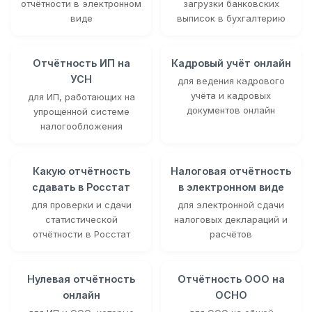
отчётности в электронном
загрузки банковских
виде
выписок в бухгалтерию
Отчётность ИП на
Кадровый учёт онлайн
УСН
для ведения кадрового
учёта и кадровых
для ИП, работающих на
документов онлайн
упрощённой системе
налогообложения
Какую отчётность
Налоговая отчётность
сдавать в Росстат
в электронном виде
для проверки и сдачи
для электронной сдачи
статистической
налоговых деклараций и
отчётности в Росстат
расчётов
Нулевая отчётность
Отчётность ООО на
онлайн
ОСНО