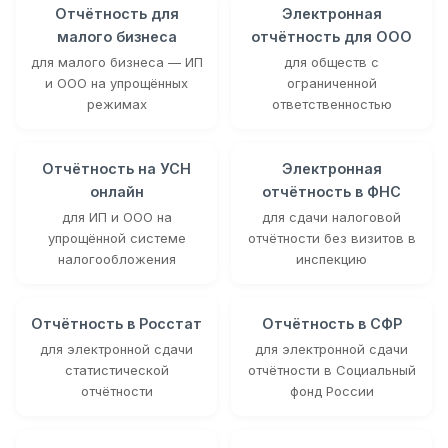
Отчётность для
Электронная
малого бизнеса
отчётность для ООО
для малого бизнеса — ИП
для обществ с
и ООО на упрощённых
ограниченной
режимах
ответственностью
Отчётность на УСН
Электронная
онлайн
отчётность в ФНС
для ИП и ООО на
для сдачи налоговой
упрощённой системе
отчётности без визитов в
налогообложения
инспекцию
Отчётность в Росстат
Отчётность в СФР
для электронной сдачи
для электронной сдачи
статистической
отчётности в Социальный
отчётности
фонд России