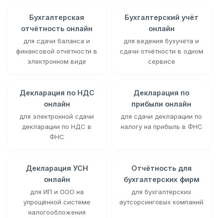
Бухгалтерская
Бухгалтерский учёт
отчётность онлайн
онлайн
для сдачи баланса и
для ведения бухучёта и
финансовой отчётности в
сдачи отчётности в одном
электронном виде
сервисе
Декларация по НДС
Декларация по
онлайн
прибыли онлайн
для электронной сдачи
для сдачи декларации по
декларации по НДС в
налогу на прибыль в ФНС
ФНС
Декларация УСН
Отчётность для
онлайн
бухгалтерских фирм
для ИП и ООО на
для бухгалтерских
упрощённой системе
аутсорсинговых компаний
налогообложения