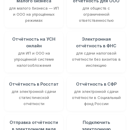
малого бизнеса
отчётность для ООО
для малого бизнеса — ИП
для обществ с
и ООО на упрощённых
ограниченной
режимах
ответственностью
Отчётность на УСН
Электронная
онлайн
отчётность в ФНС
для ИП и ООО на
для сдачи налоговой
упрощённой системе
отчётности без визитов в
налогообложения
инспекцию
Отчётность в Росстат
Отчётность в СФР
для электронной сдачи
для электронной сдачи
статистической
отчётности в Социальный
отчётности
фонд России
Отправка отчётности
Подключить
в электронном виде
электронную