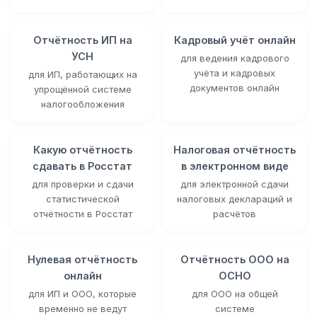
Отчётность ИП на
Кадровый учёт онлайн
УСН
для ведения кадрового
учёта и кадровых
для ИП, работающих на
документов онлайн
упрощённой системе
налогообложения
Какую отчётность
Налоговая отчётность
сдавать в Росстат
в электронном виде
для проверки и сдачи
для электронной сдачи
статистической
налоговых деклараций и
отчётности в Росстат
расчётов
Нулевая отчётность
Отчётность ООО на
онлайн
ОСНО
для ИП и ООО, которые
для ООО на общей
временно не ведут
системе