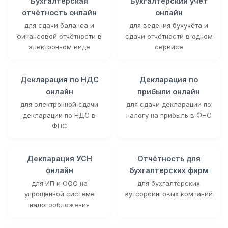
Бухгалтерская
Бухгалтерский учёт
отчётность онлайн
онлайн
для сдачи баланса и
для ведения бухучёта и
финансовой отчётности в
сдачи отчётности в одном
электронном виде
сервисе
Декларация по НДС
Декларация по
онлайн
прибыли онлайн
для электронной сдачи
для сдачи декларации по
декларации по НДС в
налогу на прибыль в ФНС
ФНС
Декларация УСН
Отчётность для
онлайн
бухгалтерских фирм
для ИП и ООО на
для бухгалтерских
упрощённой системе
аутсорсинговых компаний
налогообложения