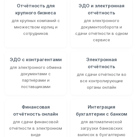
Отчётность для
ЭДО и электронная
крупного бизнеса
отчётность
для крупных компаний с
для электронного
множеством юрлиц и
документооборота и
сотрудников
сдачи отчётности в одном
сервисе
ЭДО с контрагентами
Электронная
отчётность
для электронного обмена
документами с
для сдачи отчётности во
партнёрами и
все контролирующие
поставщиками
органы онлайн
Финансовая
Интеграция
отчётность онлайн
бухгалтерии с банком
для сдачи финансовой
для автоматической
отчётности в электронном
загрузки банковских
виде
выписок в бухгалтерию