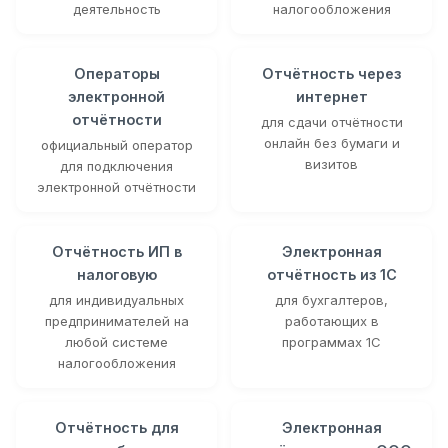
деятельность
налогообложения
Операторы
Отчётность через
электронной
интернет
отчётности
для сдачи отчётности
онлайн без бумаги и
официальный оператор
визитов
для подключения
электронной отчётности
Отчётность ИП в
Электронная
налоговую
отчётность из 1С
для индивидуальных
для бухгалтеров,
предпринимателей на
работающих в
любой системе
программах 1С
налогообложения
Отчётность для
Электронная