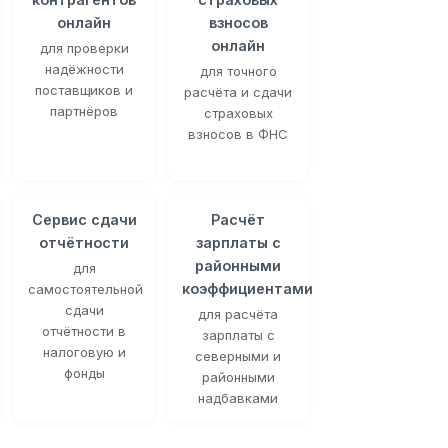
онлайн
взносов
онлайн
для проверки
надёжности
для точного
поставщиков и
расчёта и сдачи
партнёров
страховых
взносов в ФНС
Сервис сдачи
Расчёт
отчётности
зарплаты с
районными
для
коэффициентами
самостоятельной
сдачи
для расчёта
отчётности в
зарплаты с
налоговую и
северными и
фонды
районными
надбавками