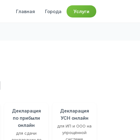
Главная
Города
Услуги
м
Декларация
Декларация
по прибыли
УСН онлайн
онлайн
для ИП и ООО на
упрощённой
для сдачи
системе
декларации по