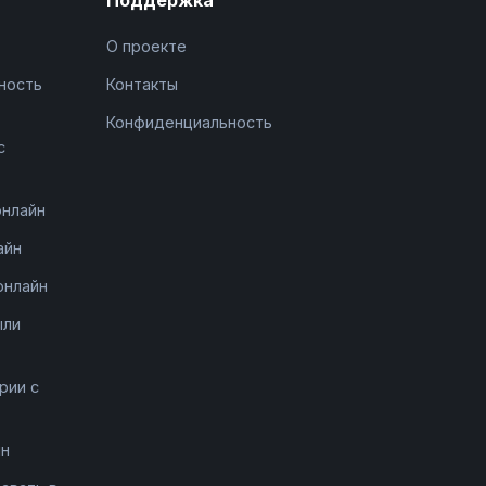
О проекте
ность
Контакты
Конфиденциальность
с
онлайн
айн
онлайн
ыли
рии с
йн