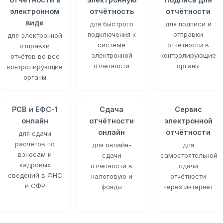
электронном
отчётность
отчётности
виде
для быстрого
для подписи и
подключения к
отправки
для электронной
системе
отчётности в
отправки
электронной
контролирующие
отчётов во все
отчётности
органы
контролирующие
органы
РСВ и ЕФС-1
Сдача
Сервис
онлайн
отчётности
электронной
онлайн
отчётности
для сдачи
расчётов по
для онлайн-
для
взносам и
сдачи
самостоятельной
кадровых
отчётности в
сдачи
сведений в ФНС
налоговую и
отчётности
и СФР
фонды
через интернет