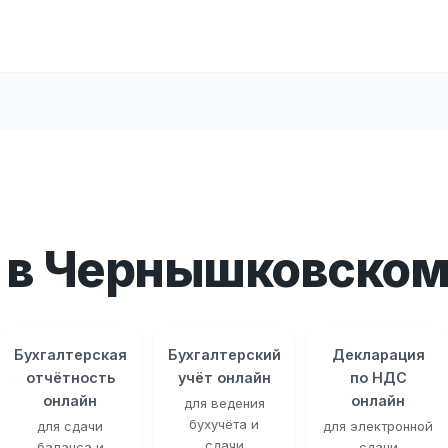
 в Чернышковско
Бухгалтерская
Бухгалтерский
Декларация
отчётность
учёт онлайн
по НДС
онлайн
онлайн
для ведения
бухучёта и
для сдачи
для электронной
сдачи
баланса и
сдачи