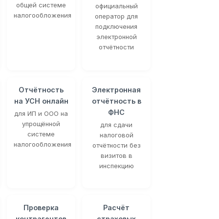
общей системе
официальный
налогообложения
оператор для
подключения
электронной
отчётности
Отчётность
Электронная
на УСН онлайн
отчётность в
ФНС
для ИП и ООО на
упрощённой
для сдачи
системе
налоговой
налогообложения
отчётности без
визитов в
инспекцию
Проверка
Расчёт
контрагентов
страховых