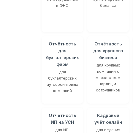
в ФНС
баланса
Отчётность
Отчётность
для
для крупного
бухгалтерских
бизнеса
фирм
для крупных
компаний с
для
множеством
бухгалтерских
юрлиц и
аутсорсинговых
сотрудников
компаний
Отчётность
Кадровый
ИП на УСН
учёт онлайн
для ИП,
для ведения