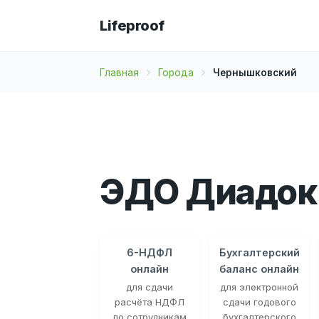
Lifeproof
Главная
Города
Чернышковский
ЭДО Диадок
6-НДФЛ
Бухгалтерский
онлайн
баланс онлайн
для сдачи
для электронной
расчёта НДФЛ
сдачи годового
по сотрудникам
бухгалтерского