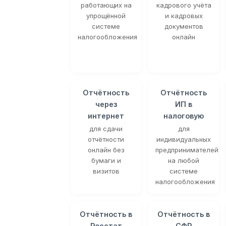
работающих на
кадрового учёта
упрощённой
и кадровых
системе
документов
налогообложения
онлайн
Отчётность
Отчётность
через
ИП в
интернет
налоговую
для сдачи
для
отчётности
индивидуальных
онлайн без
предпринимателей
бумаги и
на любой
визитов
системе
налогообложения
Отчётность в
Отчётность в
Росстат
СФР