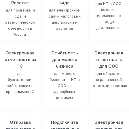
Росстат
виде
для ИП и ООО,
которые
для проверки и
для электронной
временно не
сдачи
сдачи налоговых
ведут
статистической
деклараций и
деятельность
отчётности в
расчётов
Росстат
Электронная
Отчётность
Электронная
отчётность из
для малого
отчётность
1С
бизнеса
для ООО
для
для малого
для обществ с
бухгалтеров,
бизнеса — ИП и
ограниченной
работающих в
ООО на
ответственностью
программах 1С
упрощённых
режимах
Отправка
Подключить
Электронная
отчётности в
электронную
подпись для