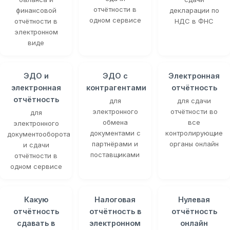
отчётности в
финансовой
декларации по
одном сервисе
отчётности в
НДС в ФНС
электронном
виде
ЭДО и
ЭДО с
Электронная
электронная
контрагентами
отчётность
отчётность
для
для сдачи
электронного
отчётности во
для
обмена
все
электронного
документами с
контролирующие
документооборота
партнёрами и
органы онлайн
и сдачи
поставщиками
отчётности в
одном сервисе
Какую
Налоговая
Нулевая
отчётность
отчётность в
отчётность
сдавать в
электронном
онлайн