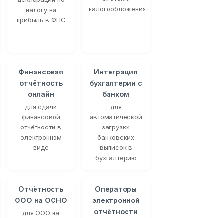
налогообложения
налогу на
прибыль в ФНС
Финансовая
Интеграция
отчётность
бухгалтерии с
онлайн
банком
для сдачи
для
финансовой
автоматической
отчётности в
загрузки
электронном
банковских
виде
выписок в
бухгалтерию
Отчётность
Операторы
ООО на ОСНО
электронной
отчётности
для ООО на