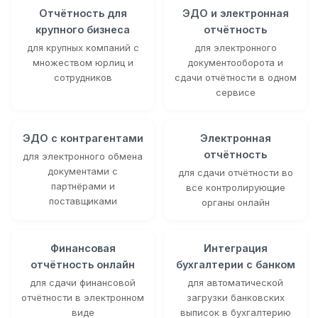
Отчётность для
ЭДО и электронная
крупного бизнеса
отчётность
для крупных компаний с
для электронного
множеством юрлиц и
документооборота и
сотрудников
сдачи отчётности в одном
сервисе
ЭДО с контрагентами
Электронная
отчётность
для электронного обмена
документами с
для сдачи отчётности во
партнёрами и
все контролирующие
поставщиками
органы онлайн
Финансовая
Интеграция
отчётность онлайн
бухгалтерии с банком
для сдачи финансовой
для автоматической
отчётности в электронном
загрузки банковских
виде
выписок в бухгалтерию