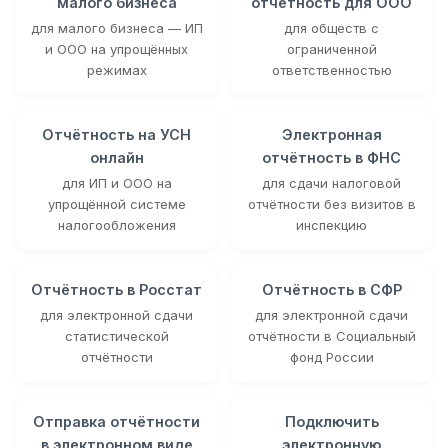
малого бизнеса
отчётность для ООО
для малого бизнеса — ИП
для обществ с
и ООО на упрощённых
ограниченной
режимах
ответственностью
Отчётность на УСН
Электронная
онлайн
отчётность в ФНС
для ИП и ООО на
для сдачи налоговой
упрощённой системе
отчётности без визитов в
налогообложения
инспекцию
Отчётность в Росстат
Отчётность в СФР
для электронной сдачи
для электронной сдачи
статистической
отчётности в Социальный
отчётности
фонд России
Отправка отчётности
Подключить
в электронном виде
электронную