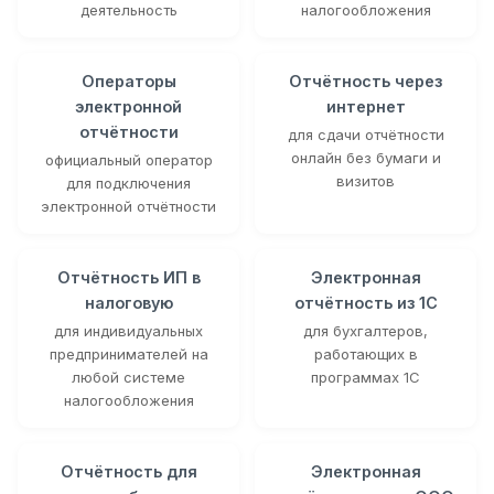
деятельность
налогообложения
Операторы
Отчётность через
электронной
интернет
отчётности
для сдачи отчётности
онлайн без бумаги и
официальный оператор
визитов
для подключения
электронной отчётности
Отчётность ИП в
Электронная
налоговую
отчётность из 1С
для индивидуальных
для бухгалтеров,
предпринимателей на
работающих в
любой системе
программах 1С
налогообложения
Отчётность для
Электронная