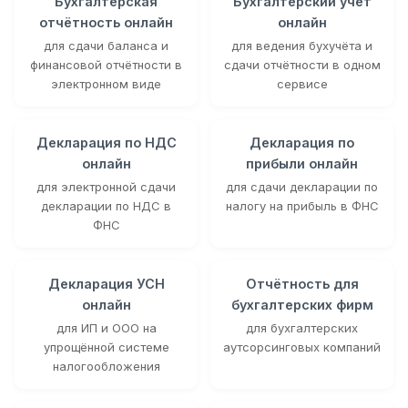
Бухгалтерская
Бухгалтерский учёт
отчётность онлайн
онлайн
для сдачи баланса и
для ведения бухучёта и
финансовой отчётности в
сдачи отчётности в одном
электронном виде
сервисе
Декларация по НДС
Декларация по
онлайн
прибыли онлайн
для электронной сдачи
для сдачи декларации по
декларации по НДС в
налогу на прибыль в ФНС
ФНС
Декларация УСН
Отчётность для
онлайн
бухгалтерских фирм
для ИП и ООО на
для бухгалтерских
упрощённой системе
аутсорсинговых компаний
налогообложения