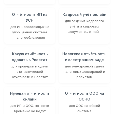
Отчётность ИП на
Кадровый учёт онлайн
УСН
для ведения кадрового
учёта и кадровых
для ИП, работающих на
документов онлайн
упрощённой системе
налогообложения
Какую отчётность
Налоговая отчётность
сдавать в Росстат
в электронном виде
для проверки и сдачи
для электронной сдачи
статистической
налоговых деклараций и
отчётности в Росстат
расчётов
Нулевая отчётность
Отчётность ООО на
онлайн
ОСНО
для ИП и ООО, которые
для ООО на общей
временно не ведут
системе