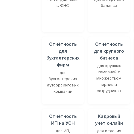
в ФНС
баланса
Отчётность
Отчётность
для
для крупного
бухгалтерских
бизнеса
фирм
для крупных
компаний с
для
множеством
бухгалтерских
юрлиц и
аутсорсинговых
сотрудников
компаний
Отчётность
Кадровый
ИП на УСН
учёт онлайн
для ИП,
для ведения