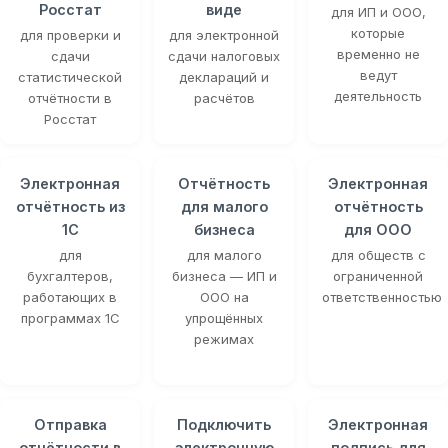
Росстат
виде
для ИП и ООО,
которые
для проверки и
для электронной
временно не
сдачи
сдачи налоговых
ведут
статистической
деклараций и
деятельность
отчётности в
расчётов
Росстат
Электронная
Отчётность
Электронная
отчётность из
для малого
отчётность
1С
бизнеса
для ООО
для
для малого
для обществ с
бухгалтеров,
бизнеса — ИП и
ограниченной
работающих в
ООО на
ответственностью
программах 1С
упрощённых
режимах
Отправка
Подключить
Электронная
отчётности в
электронную
подпись для