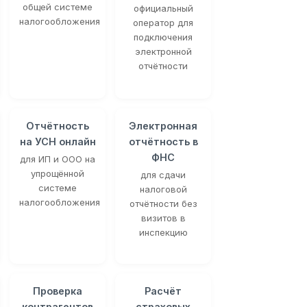
общей системе
официальный
налогообложения
оператор для
подключения
электронной
отчётности
Отчётность
Электронная
на УСН онлайн
отчётность в
ФНС
для ИП и ООО на
упрощённой
для сдачи
системе
налоговой
налогообложения
отчётности без
визитов в
инспекцию
Проверка
Расчёт
контрагентов
страховых