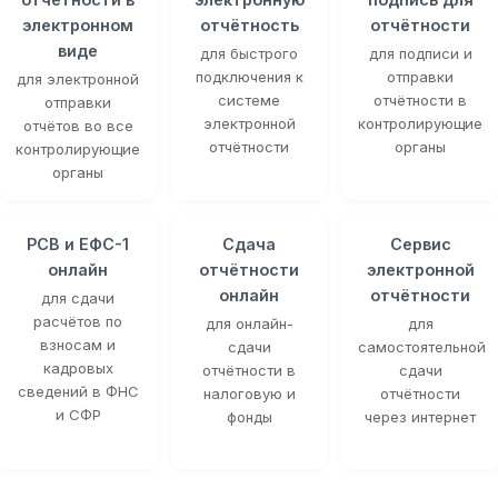
электронном
отчётность
отчётности
виде
для быстрого
для подписи и
подключения к
отправки
для электронной
системе
отчётности в
отправки
электронной
контролирующие
отчётов во все
отчётности
органы
контролирующие
органы
РСВ и ЕФС-1
Сдача
Сервис
онлайн
отчётности
электронной
онлайн
отчётности
для сдачи
расчётов по
для онлайн-
для
взносам и
сдачи
самостоятельной
кадровых
отчётности в
сдачи
сведений в ФНС
налоговую и
отчётности
и СФР
фонды
через интернет