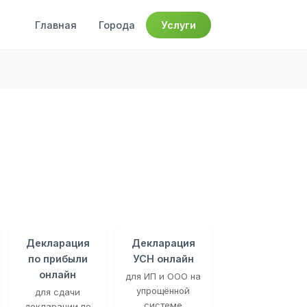
Главная
Города
Услуги
Декларация
Декларация
по прибыли
УСН онлайн
онлайн
для ИП и ООО на
упрощённой
для сдачи
системе
декларации по