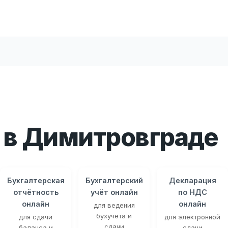
 в Димитровграде
Бухгалтерская
Бухгалтерский
Декларация
отчётность
учёт онлайн
по НДС
онлайн
онлайн
для ведения
бухучёта и
для сдачи
для электронной
сдачи
баланса и
сдачи