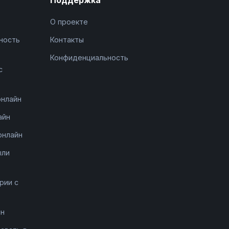
О проекте
ность
Контакты
Конфиденциальность
с
онлайн
айн
онлайн
ыли
рии с
йн