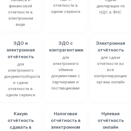
отчётности в
финансовой
декларации по
одном сервисе
отчётности в
НДС в ФНС
электронном
виде
ЭДО и
ЭДО с
Электронная
электронная
контрагентами
отчётность
отчётность
для
для сдачи
электронного
отчётности во
для
обмена
все
электронного
документами с
контролирующие
документооборота
партнёрами и
органы онлайн
и сдачи
поставщиками
отчётности в
одном сервисе
Какую
Налоговая
Нулевая
отчётность
отчётность в
отчётность
сдавать в
электронном
онлайн