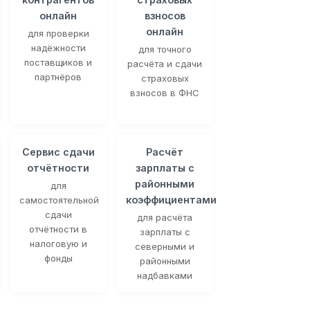
онлайн
взносов
онлайн
для проверки
надёжности
для точного
поставщиков и
расчёта и сдачи
партнёров
страховых
взносов в ФНС
Сервис сдачи
Расчёт
отчётности
зарплаты с
районными
для
коэффициентами
самостоятельной
сдачи
для расчёта
отчётности в
зарплаты с
налоговую и
северными и
фонды
районными
надбавками