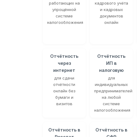
работающих на
кадрового учёта
упрощённой
и кадровых
системе
документов
налогообложения
онлайн
Отчётность
Отчётность
через
ИП в
интернет
налоговую
для сдачи
для
отчётности
индивидуальных
онлайн без
предпринимателей
бумаги и
на любой
визитов
системе
налогообложения
Отчётность в
Отчётность в
Росстат
СФР