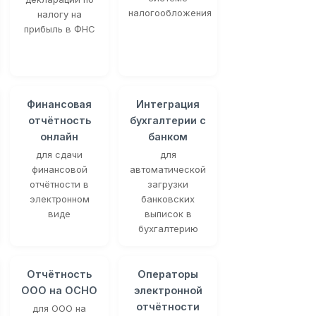
налогообложения
налогу на
прибыль в ФНС
Финансовая
Интеграция
отчётность
бухгалтерии с
онлайн
банком
для сдачи
для
финансовой
автоматической
отчётности в
загрузки
электронном
банковских
виде
выписок в
бухгалтерию
Отчётность
Операторы
ООО на ОСНО
электронной
отчётности
для ООО на