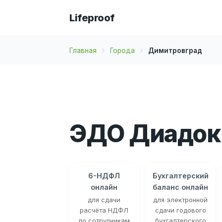
Lifeproof
Главная
Города
Димитровград
ЭДО Диадок
6-НДФЛ
Бухгалтерский
онлайн
баланс онлайн
для сдачи
для электронной
расчёта НДФЛ
сдачи годового
по сотрудникам
бухгалтерского