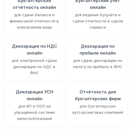
Бухгалтерская
Бухгалтерский учёт
отчётность онлайн
онлайн
для сдачи баланса и
для ведения бухучёта и
финансовой отчётности в
сдачи отчётности в одном
электронном виде
сервисе
Декларация по НДС
Декларация по
онлайн
прибыли онлайн
для электронной сдачи
для сдачи декларации по
декларации по НДС в
налогу на прибыль в ФНС
ФНС
Декларация УСН
Отчётность для
онлайн
бухгалтерских фирм
для ИП и ООО на
для бухгалтерских
упрощённой системе
аутсорсинговых компаний
налогообложения