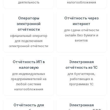
деятельность
налогообложения
Операторы
Отчётность через
электронной
интернет
отчётности
для сдачи отчётности
онлайн без бумаги и
официальный оператор
визитов
для подключения
электронной отчётности
Отчётность ИП в
Электронная
налоговую
отчётность из 1С
для индивидуальных
для бухгалтеров,
предпринимателей на
работающих в
любой системе
программах 1С
налогообложения
Отчётность для
Электронная