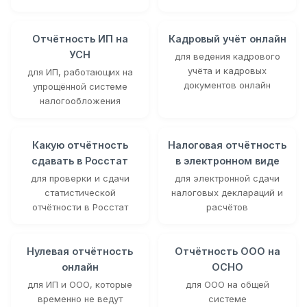
Отчётность ИП на
Кадровый учёт онлайн
УСН
для ведения кадрового
учёта и кадровых
для ИП, работающих на
документов онлайн
упрощённой системе
налогообложения
Какую отчётность
Налоговая отчётность
сдавать в Росстат
в электронном виде
для проверки и сдачи
для электронной сдачи
статистической
налоговых деклараций и
отчётности в Росстат
расчётов
Нулевая отчётность
Отчётность ООО на
онлайн
ОСНО
для ИП и ООО, которые
для ООО на общей
временно не ведут
системе