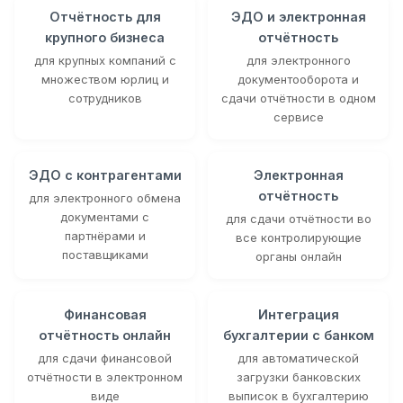
Отчётность для
ЭДО и электронная
крупного бизнеса
отчётность
для крупных компаний с
для электронного
множеством юрлиц и
документооборота и
сотрудников
сдачи отчётности в одном
сервисе
ЭДО с контрагентами
Электронная
отчётность
для электронного обмена
документами с
для сдачи отчётности во
партнёрами и
все контролирующие
поставщиками
органы онлайн
Финансовая
Интеграция
отчётность онлайн
бухгалтерии с банком
для сдачи финансовой
для автоматической
отчётности в электронном
загрузки банковских
виде
выписок в бухгалтерию