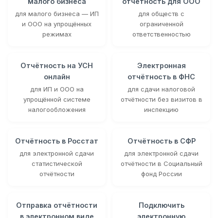
малого бизнеса
отчётность для ООО
для малого бизнеса — ИП
для обществ с
и ООО на упрощённых
ограниченной
режимах
ответственностью
Отчётность на УСН
Электронная
онлайн
отчётность в ФНС
для ИП и ООО на
для сдачи налоговой
упрощённой системе
отчётности без визитов в
налогообложения
инспекцию
Отчётность в Росстат
Отчётность в СФР
для электронной сдачи
для электронной сдачи
статистической
отчётности в Социальный
отчётности
фонд России
Отправка отчётности
Подключить
в электронном виде
электронную