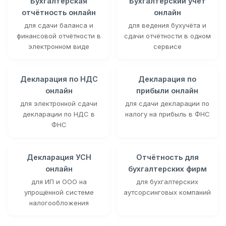
Бухгалтерская
Бухгалтерский учёт
отчётность онлайн
онлайн
для сдачи баланса и
для ведения бухучёта и
финансовой отчётности в
сдачи отчётности в одном
электронном виде
сервисе
Декларация по НДС
Декларация по
онлайн
прибыли онлайн
для электронной сдачи
для сдачи декларации по
декларации по НДС в
налогу на прибыль в ФНС
ФНС
Декларация УСН
Отчётность для
онлайн
бухгалтерских фирм
для ИП и ООО на
для бухгалтерских
упрощённой системе
аутсорсинговых компаний
налогообложения