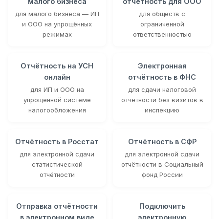
малого бизнеса
отчётность для ООО
для малого бизнеса — ИП
для обществ с
и ООО на упрощённых
ограниченной
режимах
ответственностью
Отчётность на УСН
Электронная
онлайн
отчётность в ФНС
для ИП и ООО на
для сдачи налоговой
упрощённой системе
отчётности без визитов в
налогообложения
инспекцию
Отчётность в Росстат
Отчётность в СФР
для электронной сдачи
для электронной сдачи
статистической
отчётности в Социальный
отчётности
фонд России
Отправка отчётности
Подключить
в электронном виде
электронную