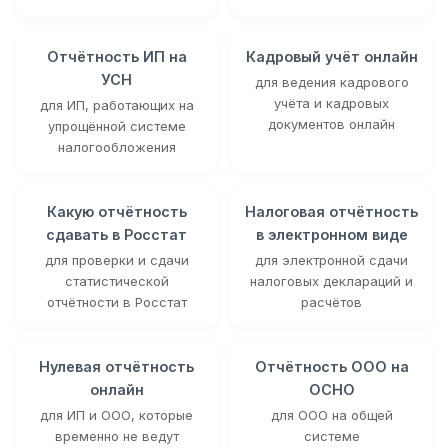
Отчётность ИП на
Кадровый учёт онлайн
УСН
для ведения кадрового
учёта и кадровых
для ИП, работающих на
документов онлайн
упрощённой системе
налогообложения
Какую отчётность
Налоговая отчётность
сдавать в Росстат
в электронном виде
для проверки и сдачи
для электронной сдачи
статистической
налоговых деклараций и
отчётности в Росстат
расчётов
Нулевая отчётность
Отчётность ООО на
онлайн
ОСНО
для ИП и ООО, которые
для ООО на общей
временно не ведут
системе