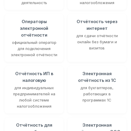
деятельность
налогообложения
Операторы
Отчётность через
электронной
интернет
отчётности
для сдачи отчётности
онлайн без бумаги и
официальный оператор
визитов
для подключения
электронной отчётности
Отчётность ИП в
Электронная
налоговую
отчётность из 1С
для индивидуальных
для бухгалтеров,
предпринимателей на
работающих в
любой системе
программах 1С
налогообложения
Отчётность для
Электронная