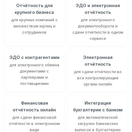
Отчётность для
ЭДО и электронная
крупного бизнеса
отчётность
для крупных компаний с
для электронного
множеством юрлиц и
документооборота и
сотрудников
сдачи отчётности в одном
сервисе
ЭДО с контрагентами
Электронная
отчётность
для электронного обмена
документами с
для сдачи отчётности во
партнёрами и
все контролирующие
поставщиками
органы онлайн
Финансовая
Интеграция
отчётность онлайн
бухгалтерии с банком
для сдачи финансовой
для автоматической
отчётности в электронном
загрузки банковских
виде
выписок в бухгалтерию