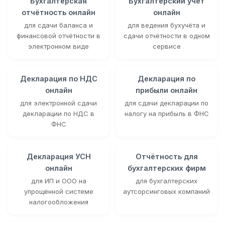
Бухгалтерская
Бухгалтерский учёт
отчётность онлайн
онлайн
для сдачи баланса и
для ведения бухучёта и
финансовой отчётности в
сдачи отчётности в одном
электронном виде
сервисе
Декларация по НДС
Декларация по
онлайн
прибыли онлайн
для электронной сдачи
для сдачи декларации по
декларации по НДС в
налогу на прибыль в ФНС
ФНС
Декларация УСН
Отчётность для
онлайн
бухгалтерских фирм
для ИП и ООО на
для бухгалтерских
упрощённой системе
аутсорсинговых компаний
налогообложения