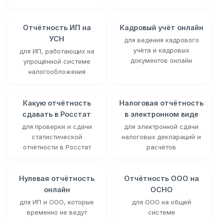
Отчётность ИП на
Кадровый учёт онлайн
УСН
для ведения кадрового
учёта и кадровых
для ИП, работающих на
документов онлайн
упрощённой системе
налогообложения
Какую отчётность
Налоговая отчётность
сдавать в Росстат
в электронном виде
для проверки и сдачи
для электронной сдачи
статистической
налоговых деклараций и
отчётности в Росстат
расчётов
Нулевая отчётность
Отчётность ООО на
онлайн
ОСНО
для ИП и ООО, которые
для ООО на общей
временно не ведут
системе