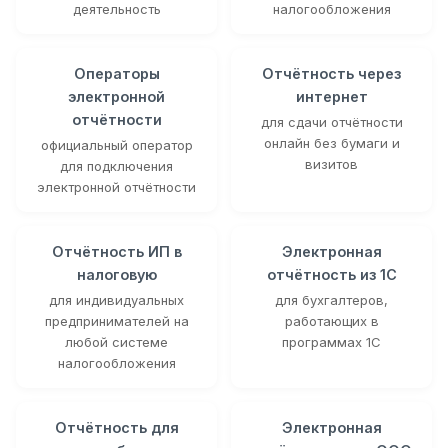
деятельность
налогообложения
Операторы
Отчётность через
электронной
интернет
отчётности
для сдачи отчётности
онлайн без бумаги и
официальный оператор
визитов
для подключения
электронной отчётности
Отчётность ИП в
Электронная
налоговую
отчётность из 1С
для индивидуальных
для бухгалтеров,
предпринимателей на
работающих в
любой системе
программах 1С
налогообложения
Отчётность для
Электронная