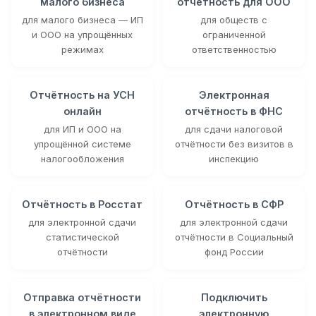
малого бизнеса
отчётность для ООО
для малого бизнеса — ИП
для обществ с
и ООО на упрощённых
ограниченной
режимах
ответственностью
Отчётность на УСН
Электронная
онлайн
отчётность в ФНС
для ИП и ООО на
для сдачи налоговой
упрощённой системе
отчётности без визитов в
налогообложения
инспекцию
Отчётность в Росстат
Отчётность в СФР
для электронной сдачи
для электронной сдачи
статистической
отчётности в Социальный
отчётности
фонд России
Отправка отчётности
Подключить
в электронном виде
электронную