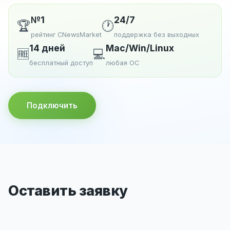
№1
24/7
🏆
🕐
рейтинг CNewsMarket
поддержка без выходных
14 дней
Mac/Win/Linux
🆓
💻
бесплатный доступ
любая ОС
Подключить
Оставить заявку