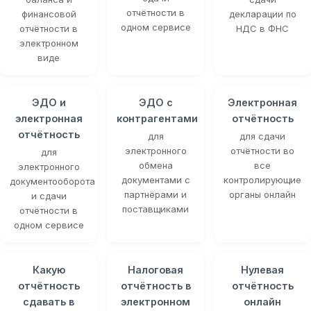
отчётности в
финансовой
декларации по
одном сервисе
отчётности в
НДС в ФНС
электронном
виде
ЭДО и
ЭДО с
Электронная
электронная
контрагентами
отчётность
отчётность
для
для сдачи
электронного
отчётности во
для
обмена
все
электронного
документами с
контролирующие
документооборота
партнёрами и
органы онлайн
и сдачи
поставщиками
отчётности в
одном сервисе
Какую
Налоговая
Нулевая
отчётность
отчётность в
отчётность
сдавать в
электронном
онлайн