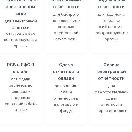
электронном
отчётность
отчётности
виде
для быстрого
для подписи и
подключения к
отправки
для электронной
системе
отчётности в
отправки
электронной
контролирующие
отчётов во все
отчётности
органы
контролирующие
органы
РСВ и ЕФС-1
Сдача
Сервис
онлайн
отчётности
электронной
онлайн
отчётности
для сдачи
расчётов по
для онлайн-
для
взносам и
сдачи
самостоятельной
кадровых
отчётности в
сдачи
сведений в ФНС
налоговую и
отчётности
и СФР
фонды
через интернет