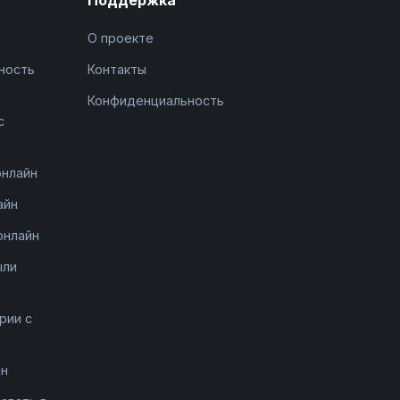
О проекте
ность
Контакты
Конфиденциальность
с
онлайн
айн
онлайн
ыли
рии с
йн