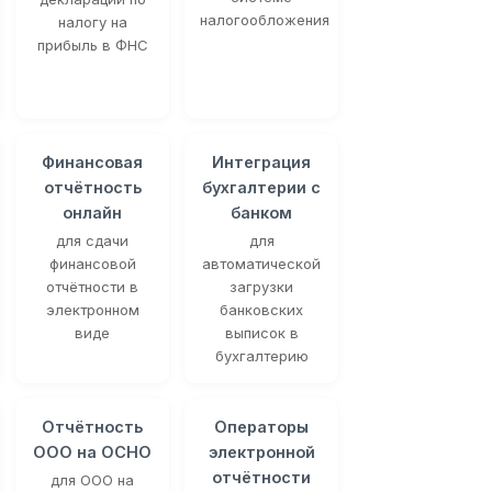
налогообложения
налогу на
прибыль в ФНС
Финансовая
Интеграция
отчётность
бухгалтерии с
онлайн
банком
для сдачи
для
финансовой
автоматической
отчётности в
загрузки
электронном
банковских
виде
выписок в
бухгалтерию
Отчётность
Операторы
ООО на ОСНО
электронной
отчётности
для ООО на