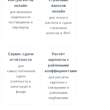
онлайн
взносов
онлайн
для проверки
надёжности
для точного
поставщиков и
расчёта и сдачи
партнёров
страховых
взносов в ФНС
Сервис сдачи
Расчёт
отчётности
зарплаты с
районными
для
коэффициентами
самостоятельной
сдачи
для расчёта
отчётности в
зарплаты с
налоговую и
северными и
фонды
районными
надбавками