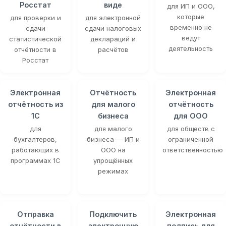
Росстат
виде
для ИП и ООО,
которые
для проверки и
для электронной
временно не
сдачи
сдачи налоговых
ведут
статистической
деклараций и
деятельность
отчётности в
расчётов
Росстат
Электронная
Отчётность
Электронная
отчётность из
для малого
отчётность
1С
бизнеса
для ООО
для
для малого
для обществ с
бухгалтеров,
бизнеса — ИП и
ограниченной
работающих в
ООО на
ответственностью
программах 1С
упрощённых
режимах
Отправка
Подключить
Электронная
отчётности в
электронную
подпись для