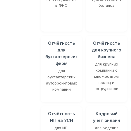
в ФНС
баланса
Отчётность
Отчётность
для
для крупного
бухгалтерских
бизнеса
фирм
для крупных
компаний с
для
множеством
бухгалтерских
юрлиц и
аутсорсинговых
сотрудников
компаний
Отчётность
Кадровый
ИП на УСН
учёт онлайн
для ИП,
для ведения