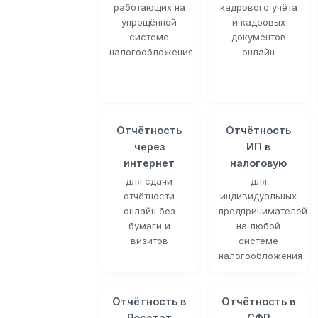
работающих на
кадрового учёта
упрощённой
и кадровых
системе
документов
налогообложения
онлайн
Отчётность
Отчётность
через
ИП в
интернет
налоговую
для сдачи
для
отчётности
индивидуальных
онлайн без
предпринимателей
бумаги и
на любой
визитов
системе
налогообложения
Отчётность в
Отчётность в
Росстат
СФР