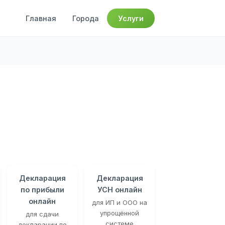
Главная
Города
Услуги
Декларация
Декларация
по прибыли
УСН онлайн
онлайн
для ИП и ООО на
упрощённой
для сдачи
системе
декларации по