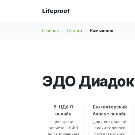
Lifeproof
Главная
Города
Камышлов
ЭДО Диадок
6-НДФЛ
Бухгалтерский
онлайн
баланс онлайн
для сдачи
для электронной
расчёта НДФЛ
сдачи годового
по сотрудникам
бухгалтерского