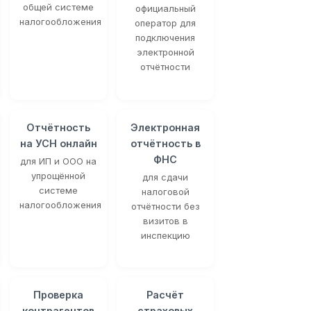
общей системе
официальный
налогообложения
оператор для
подключения
электронной
отчётности
Отчётность
Электронная
на УСН онлайн
отчётность в
ФНС
для ИП и ООО на
упрощённой
для сдачи
системе
налоговой
налогообложения
отчётности без
визитов в
инспекцию
Проверка
Расчёт
контрагентов
страховых