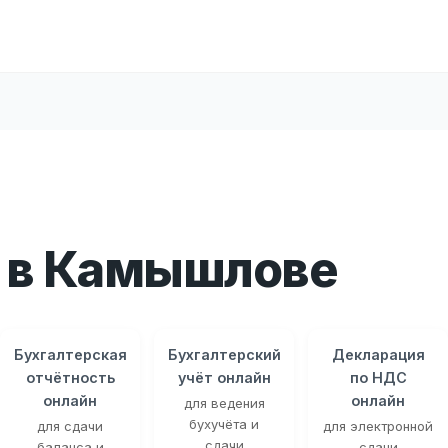
 в Камышлове
Бухгалтерская
Бухгалтерский
Декларация
отчётность
учёт онлайн
по НДС
онлайн
онлайн
для ведения
бухучёта и
для сдачи
для электронной
сдачи
баланса и
сдачи