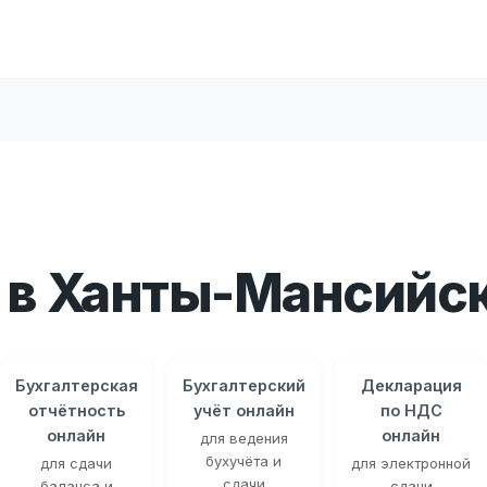
 в Ханты-Мансийс
Бухгалтерская
Бухгалтерский
Декларация
отчётность
учёт онлайн
по НДС
онлайн
онлайн
для ведения
бухучёта и
для сдачи
для электронной
сдачи
баланса и
сдачи