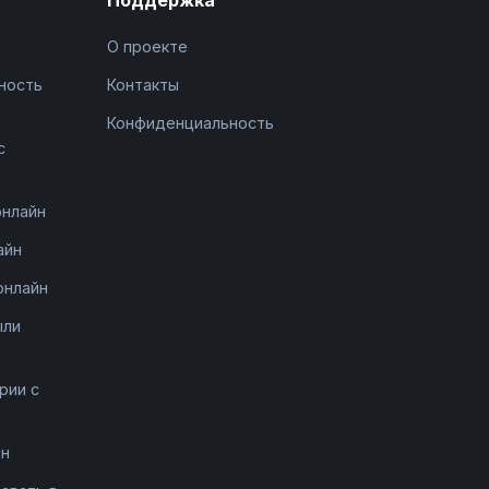
О проекте
ность
Контакты
Конфиденциальность
с
онлайн
айн
онлайн
ыли
рии с
йн