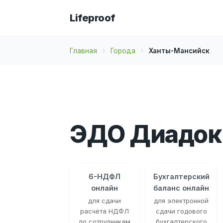
Lifeproof
Главная
Города
Ханты-Мансийск
ЭДО Диадок
6-НДФЛ
Бухгалтерский
онлайн
баланс онлайн
для сдачи
для электронной
расчёта НДФЛ
сдачи годового
по сотрудникам
бухгалтерского