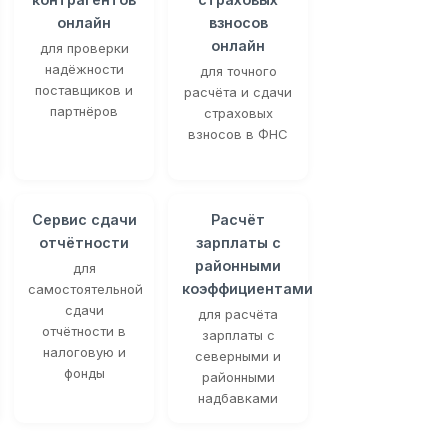
онлайн
взносов
онлайн
для проверки
надёжности
для точного
поставщиков и
расчёта и сдачи
партнёров
страховых
взносов в ФНС
Сервис сдачи
Расчёт
отчётности
зарплаты с
районными
для
коэффициентами
самостоятельной
сдачи
для расчёта
отчётности в
зарплаты с
налоговую и
северными и
фонды
районными
надбавками