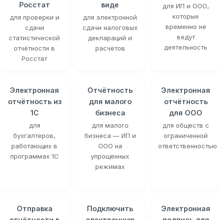
Росстат
виде
для ИП и ООО,
которые
для проверки и
для электронной
временно не
сдачи
сдачи налоговых
ведут
статистической
деклараций и
деятельность
отчётности в
расчётов
Росстат
Электронная
Отчётность
Электронная
отчётность из
для малого
отчётность
1С
бизнеса
для ООО
для
для малого
для обществ с
бухгалтеров,
бизнеса — ИП и
ограниченной
работающих в
ООО на
ответственностью
программах 1С
упрощённых
режимах
Отправка
Подключить
Электронная
отчётности в
электронную
подпись для