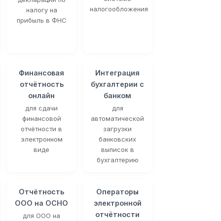
налогообложения
налогу на
прибыль в ФНС
Финансовая
Интеграция
отчётность
бухгалтерии с
онлайн
банком
для сдачи
для
финансовой
автоматической
отчётности в
загрузки
электронном
банковских
виде
выписок в
бухгалтерию
Отчётность
Операторы
ООО на ОСНО
электронной
отчётности
для ООО на