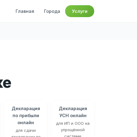
Главная
Города
Услуги
ке
Декларация
Декларация
по прибыли
УСН онлайн
онлайн
для ИП и ООО на
упрощённой
для сдачи
системе
декларации по