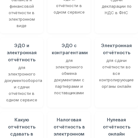
отчётности в
финансовой
декларации по
одном сервисе
отчётности в
НДС в ФНС
электронном
виде
ЭДО и
ЭДО с
Электронная
электронная
контрагентами
отчётность
отчётность
для
для сдачи
электронного
отчётности во
для
обмена
все
электронного
документами с
контролирующие
документооборота
партнёрами и
органы онлайн
и сдачи
поставщиками
отчётности в
одном сервисе
Какую
Налоговая
Нулевая
отчётность
отчётность в
отчётность
сдавать в
электронном
онлайн