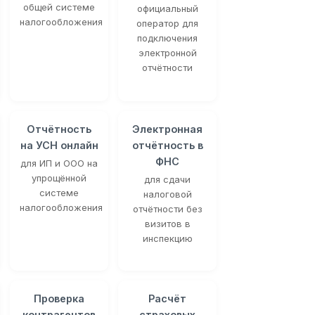
общей системе
официальный
налогообложения
оператор для
подключения
электронной
отчётности
Отчётность
Электронная
на УСН онлайн
отчётность в
ФНС
для ИП и ООО на
упрощённой
для сдачи
системе
налоговой
налогообложения
отчётности без
визитов в
инспекцию
Проверка
Расчёт
контрагентов
страховых