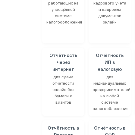
работающих на
кадрового учёта
упрощённой
и кадровых
системе
документов
налогообложения
онлайн
Отчётность
Отчётность
через
ИП в
интернет
налоговую
для сдачи
для
отчётности
индивидуальных
онлайн без
предпринимателей
бумаги и
на любой
визитов
системе
налогообложения
Отчётность в
Отчётность в
Росстат
СФР