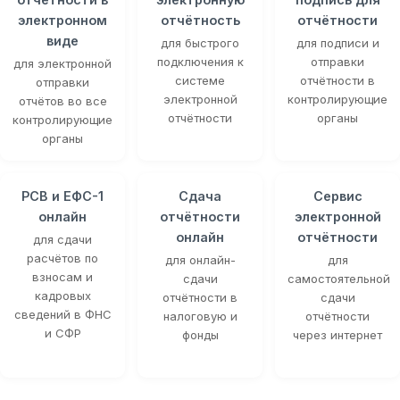
электронном
отчётность
отчётности
виде
для быстрого
для подписи и
подключения к
отправки
для электронной
системе
отчётности в
отправки
электронной
контролирующие
отчётов во все
отчётности
органы
контролирующие
органы
РСВ и ЕФС-1
Сдача
Сервис
онлайн
отчётности
электронной
онлайн
отчётности
для сдачи
расчётов по
для онлайн-
для
взносам и
сдачи
самостоятельной
кадровых
отчётности в
сдачи
сведений в ФНС
налоговую и
отчётности
и СФР
фонды
через интернет