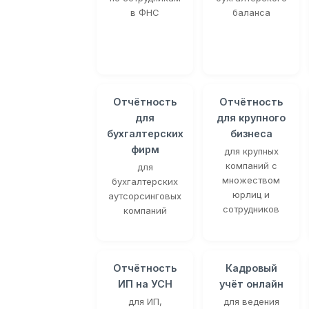
в ФНС
баланса
Отчётность
Отчётность
для
для крупного
бухгалтерских
бизнеса
фирм
для крупных
компаний с
для
множеством
бухгалтерских
юрлиц и
аутсорсинговых
сотрудников
компаний
Отчётность
Кадровый
ИП на УСН
учёт онлайн
для ИП,
для ведения