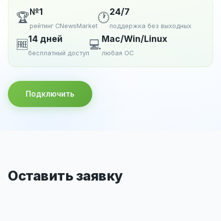
№1
24/7
🏆
🕐
рейтинг CNewsMarket
поддержка без выходных
14 дней
Mac/Win/Linux
🆓
💻
бесплатный доступ
любая ОС
Подключить
Оставить заявку