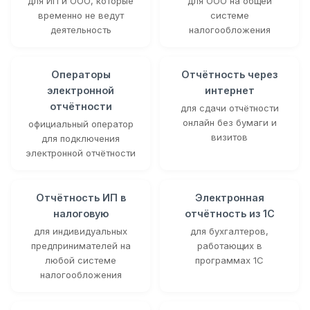
для ИП и ООО, которые
для ООО на общей
временно не ведут
системе
деятельность
налогообложения
Операторы
Отчётность через
электронной
интернет
отчётности
для сдачи отчётности
онлайн без бумаги и
официальный оператор
визитов
для подключения
электронной отчётности
Отчётность ИП в
Электронная
налоговую
отчётность из 1С
для индивидуальных
для бухгалтеров,
предпринимателей на
работающих в
любой системе
программах 1С
налогообложения