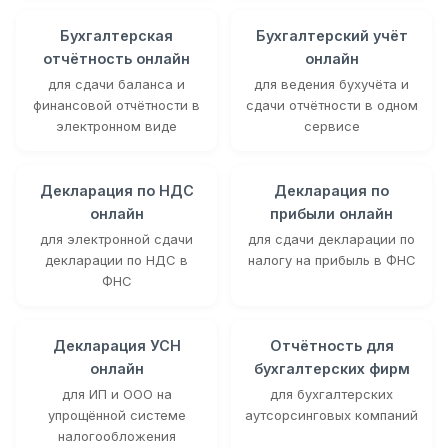
Бухгалтерская
Бухгалтерский учёт
отчётность онлайн
онлайн
для сдачи баланса и
для ведения бухучёта и
финансовой отчётности в
сдачи отчётности в одном
электронном виде
сервисе
Декларация по НДС
Декларация по
онлайн
прибыли онлайн
для электронной сдачи
для сдачи декларации по
декларации по НДС в
налогу на прибыль в ФНС
ФНС
Декларация УСН
Отчётность для
онлайн
бухгалтерских фирм
для ИП и ООО на
для бухгалтерских
упрощённой системе
аутсорсинговых компаний
налогообложения