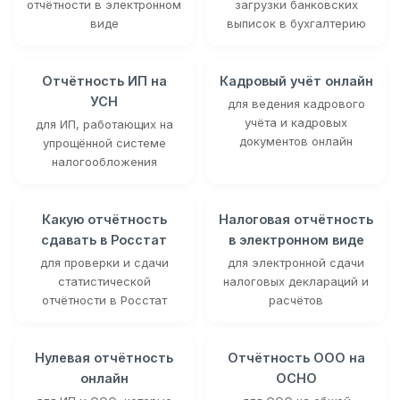
отчётности в электронном
загрузки банковских
виде
выписок в бухгалтерию
Отчётность ИП на
Кадровый учёт онлайн
УСН
для ведения кадрового
учёта и кадровых
для ИП, работающих на
документов онлайн
упрощённой системе
налогообложения
Какую отчётность
Налоговая отчётность
сдавать в Росстат
в электронном виде
для проверки и сдачи
для электронной сдачи
статистической
налоговых деклараций и
отчётности в Росстат
расчётов
Нулевая отчётность
Отчётность ООО на
онлайн
ОСНО