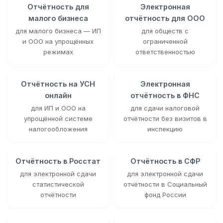
Отчётность для
Электронная
малого бизнеса
отчётность для ООО
для малого бизнеса — ИП
для обществ с
и ООО на упрощённых
ограниченной
режимах
ответственностью
Отчётность на УСН
Электронная
онлайн
отчётность в ФНС
для ИП и ООО на
для сдачи налоговой
упрощённой системе
отчётности без визитов в
налогообложения
инспекцию
Отчётность в Росстат
Отчётность в СФР
для электронной сдачи
для электронной сдачи
статистической
отчётности в Социальный
отчётности
фонд России