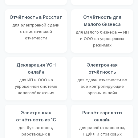
Отчётность в Росстат
Отчётность для
малого бизнеса
для электронной сдачи
статистической
для малого бизнеса — ИП
отчётности
и ООО на упрощённых
режимах
Декларация УСН
Электронная
онлайн
отчётность
для ИП и ООО на
для сдачи отчётности во
упрощённой системе
все контролирующие
налогообложения
органы онлайн
Электронная
Расчёт зарплаты
отчётность из 1С
онлайн
для бухгалтеров,
для расчёта зарплаты,
работающих в
НДФЛ и страховых