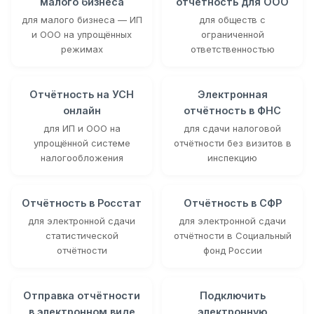
малого бизнеса
отчётность для ООО
для малого бизнеса — ИП
для обществ с
и ООО на упрощённых
ограниченной
режимах
ответственностью
Отчётность на УСН
Электронная
онлайн
отчётность в ФНС
для ИП и ООО на
для сдачи налоговой
упрощённой системе
отчётности без визитов в
налогообложения
инспекцию
Отчётность в Росстат
Отчётность в СФР
для электронной сдачи
для электронной сдачи
статистической
отчётности в Социальный
отчётности
фонд России
Отправка отчётности
Подключить
в электронном виде
электронную