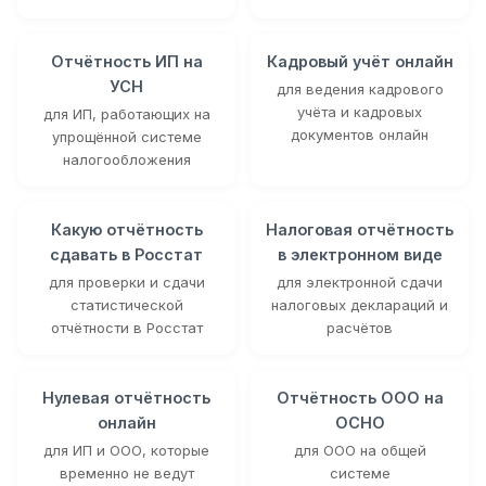
Отчётность ИП на
Кадровый учёт онлайн
УСН
для ведения кадрового
учёта и кадровых
для ИП, работающих на
документов онлайн
упрощённой системе
налогообложения
Какую отчётность
Налоговая отчётность
сдавать в Росстат
в электронном виде
для проверки и сдачи
для электронной сдачи
статистической
налоговых деклараций и
отчётности в Росстат
расчётов
Нулевая отчётность
Отчётность ООО на
онлайн
ОСНО
для ИП и ООО, которые
для ООО на общей
временно не ведут
системе