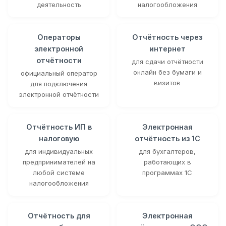
деятельность
налогообложения
Операторы
Отчётность через
электронной
интернет
отчётности
для сдачи отчётности
онлайн без бумаги и
официальный оператор
визитов
для подключения
электронной отчётности
Отчётность ИП в
Электронная
налоговую
отчётность из 1С
для индивидуальных
для бухгалтеров,
предпринимателей на
работающих в
любой системе
программах 1С
налогообложения
Отчётность для
Электронная