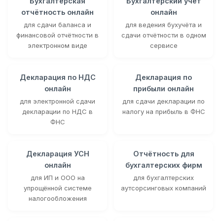
Бухгалтерская
Бухгалтерский учёт
отчётность онлайн
онлайн
для сдачи баланса и
для ведения бухучёта и
финансовой отчётности в
сдачи отчётности в одном
электронном виде
сервисе
Декларация по НДС
Декларация по
онлайн
прибыли онлайн
для электронной сдачи
для сдачи декларации по
декларации по НДС в
налогу на прибыль в ФНС
ФНС
Декларация УСН
Отчётность для
онлайн
бухгалтерских фирм
для ИП и ООО на
для бухгалтерских
упрощённой системе
аутсорсинговых компаний
налогообложения