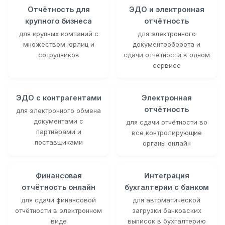
Отчётность для
ЭДО и электронная
крупного бизнеса
отчётность
для крупных компаний с
для электронного
множеством юрлиц и
документооборота и
сотрудников
сдачи отчётности в одном
сервисе
ЭДО с контрагентами
Электронная
отчётность
для электронного обмена
документами с
для сдачи отчётности во
партнёрами и
все контролирующие
поставщиками
органы онлайн
Финансовая
Интеграция
отчётность онлайн
бухгалтерии с банком
для сдачи финансовой
для автоматической
отчётности в электронном
загрузки банковских
виде
выписок в бухгалтерию