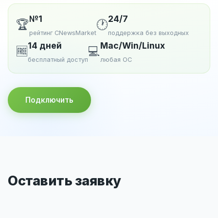
№1
24/7
🏆
🕐
рейтинг CNewsMarket
поддержка без выходных
14 дней
Mac/Win/Linux
🆓
💻
бесплатный доступ
любая ОС
Подключить
Оставить заявку