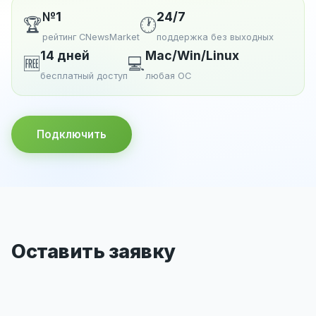
№1
24/7
🏆
🕐
рейтинг CNewsMarket
поддержка без выходных
14 дней
Mac/Win/Linux
🆓
💻
бесплатный доступ
любая ОС
Подключить
Оставить заявку