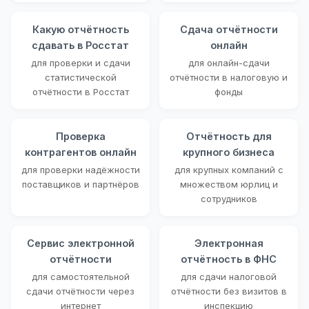
Какую отчётность
Сдача отчётности
сдавать в Росстат
онлайн
для проверки и сдачи
для онлайн-сдачи
статистической
отчётности в налоговую и
отчётности в Росстат
фонды
Проверка
Отчётность для
контрагентов онлайн
крупного бизнеса
для проверки надёжности
для крупных компаний с
поставщиков и партнёров
множеством юрлиц и
сотрудников
Сервис электронной
Электронная
отчётности
отчётность в ФНС
для самостоятельной
для сдачи налоговой
сдачи отчётности через
отчётности без визитов в
интернет
инспекцию