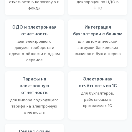
отчётности в налоговую и
декларации по НДС в
фонды
ФНС
ЭДО и электронная
Интеграция
отчётность
бухгалтерии с банком
для электронного
для автоматической
документооборота и
загрузки банковских
сдачи отчётности в одном
выписок в бухгалтерию
сервисе
Тарифы на
Электронная
электронную
отчётность из 1С
отчётность
для бухгалтеров,
работающих в
для выбора подходящего
программах 1С
тарифа на электронную
отчётность
Сервис сдачи