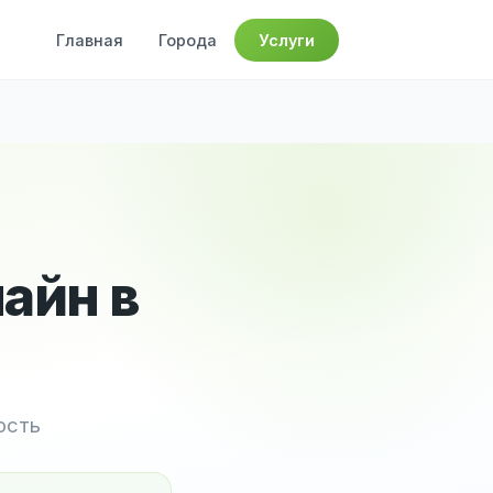
Главная
Города
Услуги
айн в
ость