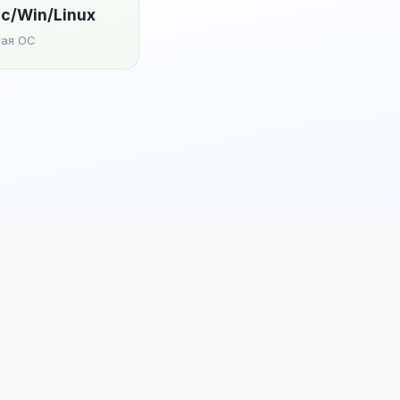
c/Win/Linux
ая ОС