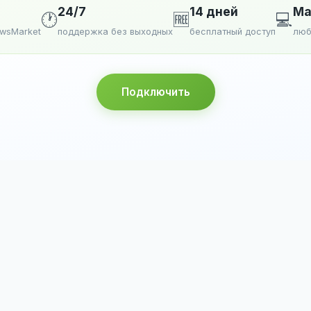
24/7
14 дней
Ma
🕐
🆓
💻
ewsMarket
поддержка без выходных
бесплатный доступ
люб
Подключить