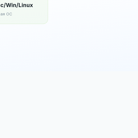
c/Win/Linux
ая ОС