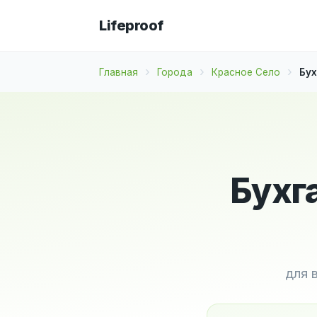
Lifeproof
Главная
Города
Красное Село
Бух
Бухг
для 