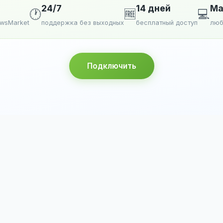
24/7
14 дней
Ma
🕐
🆓
💻
ewsMarket
поддержка без выходных
бесплатный доступ
люб
Подключить