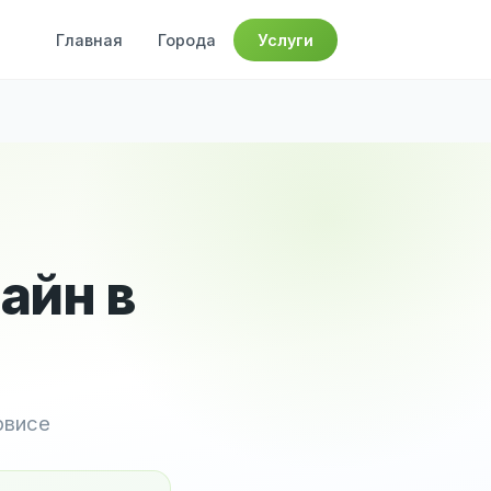
Главная
Города
Услуги
айн в
рвисе