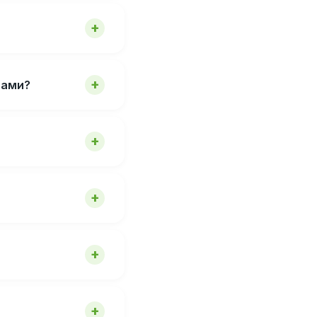
мами?