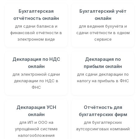
Бухгалтерская
Бухгалтерский учёт
отчётность онлайн
онлайн
для сдачи баланса и
для ведения бухучёта и
финансовой отчётности в
сдачи отчётности в одном
электронном виде
сервисе
Декларация по НДС
Декларация по
онлайн
прибыли онлайн
для электронной сдачи
для сдачи декларации по
декларации по НДС в
налогу на прибыль в ФНС
ФНС
Декларация УСН
Отчётность для
онлайн
бухгалтерских фирм
для ИП и ООО на
для бухгалтерских
упрощённой системе
аутсорсинговых компаний
налогообложения