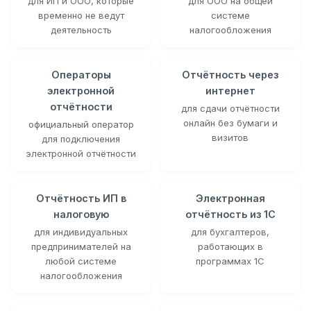
для ИП и ООО, которые
для ООО на общей
временно не ведут
системе
деятельность
налогообложения
Операторы
Отчётность через
электронной
интернет
отчётности
для сдачи отчётности
онлайн без бумаги и
официальный оператор
визитов
для подключения
электронной отчётности
Отчётность ИП в
Электронная
налоговую
отчётность из 1С
для индивидуальных
для бухгалтеров,
предпринимателей на
работающих в
любой системе
программах 1С
налогообложения