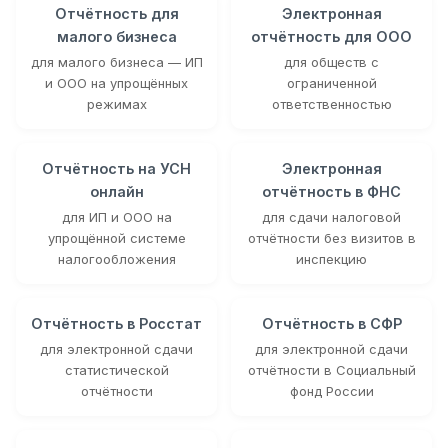
Отчётность для
Электронная
малого бизнеса
отчётность для ООО
для малого бизнеса — ИП
для обществ с
и ООО на упрощённых
ограниченной
режимах
ответственностью
Отчётность на УСН
Электронная
онлайн
отчётность в ФНС
для ИП и ООО на
для сдачи налоговой
упрощённой системе
отчётности без визитов в
налогообложения
инспекцию
Отчётность в Росстат
Отчётность в СФР
для электронной сдачи
для электронной сдачи
статистической
отчётности в Социальный
отчётности
фонд России