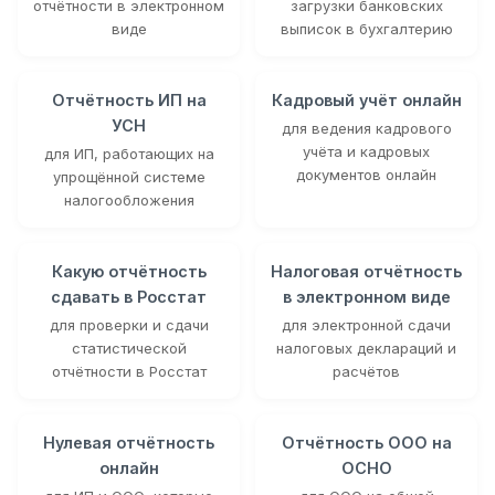
отчётности в электронном
загрузки банковских
виде
выписок в бухгалтерию
Отчётность ИП на
Кадровый учёт онлайн
УСН
для ведения кадрового
учёта и кадровых
для ИП, работающих на
документов онлайн
упрощённой системе
налогообложения
Какую отчётность
Налоговая отчётность
сдавать в Росстат
в электронном виде
для проверки и сдачи
для электронной сдачи
статистической
налоговых деклараций и
отчётности в Росстат
расчётов
Нулевая отчётность
Отчётность ООО на
онлайн
ОСНО