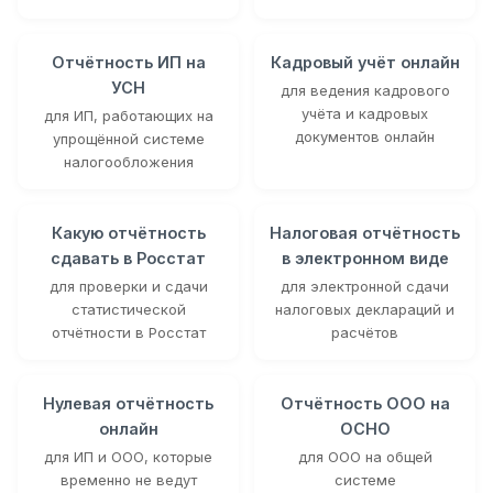
Отчётность ИП на
Кадровый учёт онлайн
УСН
для ведения кадрового
учёта и кадровых
для ИП, работающих на
документов онлайн
упрощённой системе
налогообложения
Какую отчётность
Налоговая отчётность
сдавать в Росстат
в электронном виде
для проверки и сдачи
для электронной сдачи
статистической
налоговых деклараций и
отчётности в Росстат
расчётов
Нулевая отчётность
Отчётность ООО на
онлайн
ОСНО
для ИП и ООО, которые
для ООО на общей
временно не ведут
системе