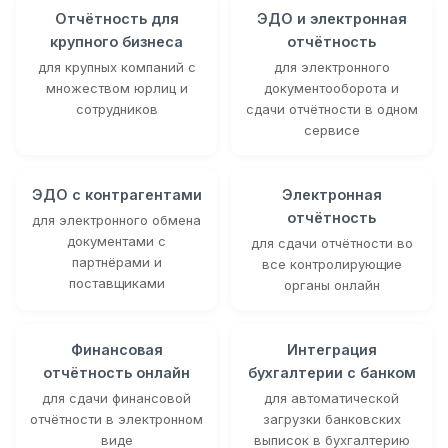
Отчётность для
ЭДО и электронная
крупного бизнеса
отчётность
для крупных компаний с
для электронного
множеством юрлиц и
документооборота и
сотрудников
сдачи отчётности в одном
сервисе
ЭДО с контрагентами
Электронная
отчётность
для электронного обмена
документами с
для сдачи отчётности во
партнёрами и
все контролирующие
поставщиками
органы онлайн
Финансовая
Интеграция
отчётность онлайн
бухгалтерии с банком
для сдачи финансовой
для автоматической
отчётности в электронном
загрузки банковских
виде
выписок в бухгалтерию