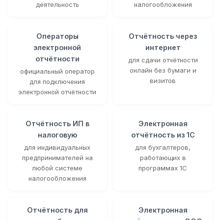
деятельность
налогообложения
Операторы
Отчётность через
электронной
интернет
отчётности
для сдачи отчётности
онлайн без бумаги и
официальный оператор
визитов
для подключения
электронной отчётности
Отчётность ИП в
Электронная
налоговую
отчётность из 1С
для индивидуальных
для бухгалтеров,
предпринимателей на
работающих в
любой системе
программах 1С
налогообложения
Отчётность для
Электронная