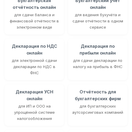
Бухгалтерская
Бухгалтерский учёт
отчётность онлайн
онлайн
для сдачи баланса и
для ведения бухучёта и
финансовой отчётности в
сдачи отчётности в одном
электронном виде
сервисе
Декларация по НДС
Декларация по
онлайн
прибыли онлайн
для электронной сдачи
для сдачи декларации по
декларации по НДС в
налогу на прибыль в ФНС
ФНС
Декларация УСН
Отчётность для
онлайн
бухгалтерских фирм
для ИП и ООО на
для бухгалтерских
упрощённой системе
аутсорсинговых компаний
налогообложения