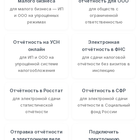
малого бизнеса
отчётность для ООО
для малого бизнеса — ИП
для обществ с
и ООО на упрощённых
ограниченной
режимах
ответственностью
Отчётность на УСН
Электронная
онлайн
отчётность в ФНС
для ИП и ООО на
для сдачи налоговой
упрощённой системе
отчётности без визитов в
налогообложения
инспекцию
Отчётность в Росстат
Отчётность в СФР
для электронной сдачи
для электронной сдачи
статистической
отчётности в Социальный
отчётности
фонд России
Отправка отчётности
Подключить
в электронном виде
электронную