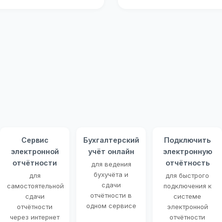
Сервис
Бухгалтерский
Подключить
электронной
учёт онлайн
электронную
отчётности
отчётность
для ведения
бухучёта и
для
для быстрого
сдачи
самостоятельной
подключения к
отчётности в
сдачи
системе
одном сервисе
отчётности
электронной
через интернет
отчётности