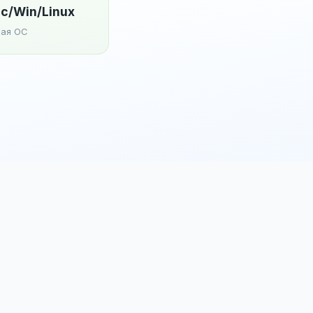
c/Win/Linux
ая ОС