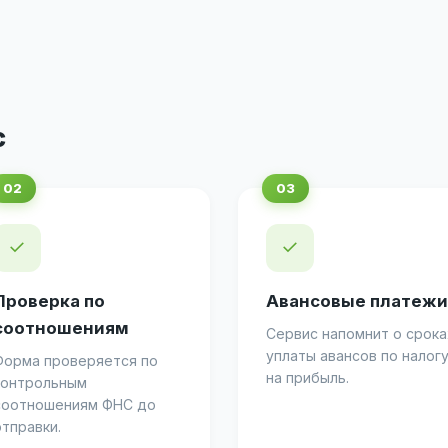
с
✓
✓
Проверка по
Авансовые платежи
соотношениям
Сервис напомнит о срока
уплаты авансов по налог
Форма проверяется по
на прибыль.
контрольным
соотношениям ФНС до
отправки.