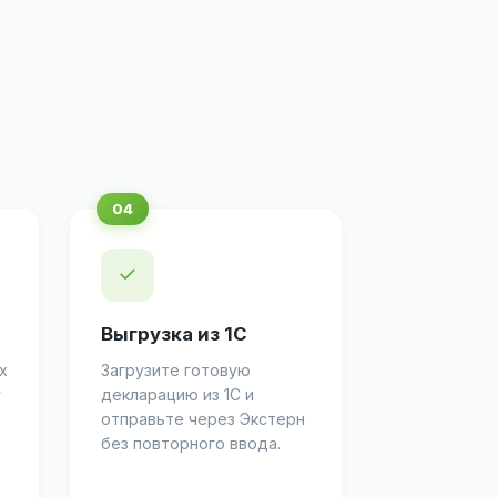
✓
Выгрузка из 1С
х
Загрузите готовую
у
декларацию из 1С и
отправьте через Экстерн
без повторного ввода.