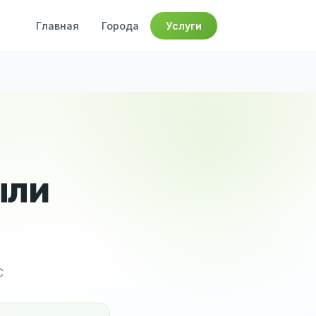
Главная
Города
Услуги
ыли
е
С