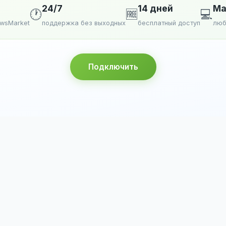
24/7
14 дней
Ma
🕐
🆓
💻
ewsMarket
поддержка без выходных
бесплатный доступ
люб
Подключить