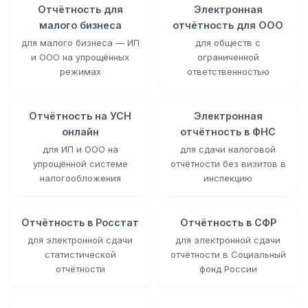
Отчётность для
Электронная
малого бизнеса
отчётность для ООО
для малого бизнеса — ИП
для обществ с
и ООО на упрощённых
ограниченной
режимах
ответственностью
Отчётность на УСН
Электронная
онлайн
отчётность в ФНС
для ИП и ООО на
для сдачи налоговой
упрощённой системе
отчётности без визитов в
налогообложения
инспекцию
Отчётность в Росстат
Отчётность в СФР
для электронной сдачи
для электронной сдачи
статистической
отчётности в Социальный
отчётности
фонд России