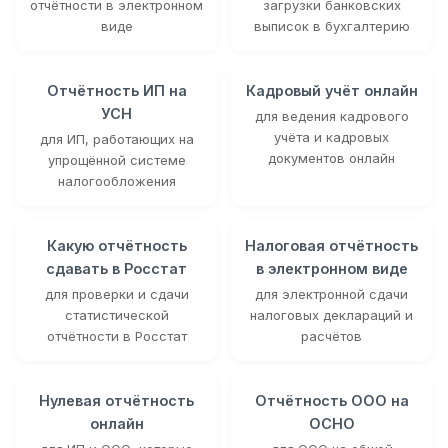
отчётности в электронном
загрузки банковских
виде
выписок в бухгалтерию
Отчётность ИП на
Кадровый учёт онлайн
УСН
для ведения кадрового
учёта и кадровых
для ИП, работающих на
документов онлайн
упрощённой системе
налогообложения
Какую отчётность
Налоговая отчётность
сдавать в Росстат
в электронном виде
для проверки и сдачи
для электронной сдачи
статистической
налоговых деклараций и
отчётности в Росстат
расчётов
Нулевая отчётность
Отчётность ООО на
онлайн
ОСНО