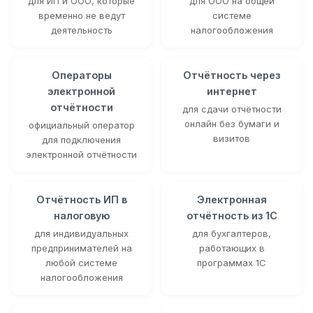
для ИП и ООО, которые
для ООО на общей
временно не ведут
системе
деятельность
налогообложения
Операторы
Отчётность через
электронной
интернет
отчётности
для сдачи отчётности
онлайн без бумаги и
официальный оператор
визитов
для подключения
электронной отчётности
Отчётность ИП в
Электронная
налоговую
отчётность из 1С
для индивидуальных
для бухгалтеров,
предпринимателей на
работающих в
любой системе
программах 1С
налогообложения