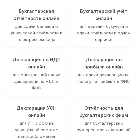
Бухгалтерская
Бухгалтерский учёт
отчётность онлайн
онлайн
для сдачи баланса и
для ведения бухучёта и
финансовой отчётности в
сдачи отчётности в одном
электронном виде
сервисе
Декларация по НДС
Декларация по
онлайн
прибыли онлайн
для электронной сдачи
для сдачи декларации по
декларации по НДС в
налогу на прибыль в ФНС
ФНС
Декларация УСН
Отчётность для
онлайн
бухгалтерских фирм
для ИП и ООО на
для бухгалтерских
упрощённой системе
аутсорсинговых компаний
налогообложения