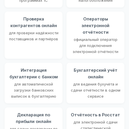
программах 1С
налогообложения
Проверка
Операторы
контрагентов онлайн
электронной
отчётности
для проверки надёжности
поставщиков и партнёров
официальный оператор
для подключения
электронной отчётности
Интеграция
Бухгалтерский учёт
бухгалтерии с банком
онлайн
для автоматической
для ведения бухучёта и
загрузки банковских
сдачи отчётности в одном
выписок в бухгалтерию
сервисе
Декларация по
Отчётность в Росстат
прибыли онлайн
для электронной сдачи
статистической
для сдачи декларации по