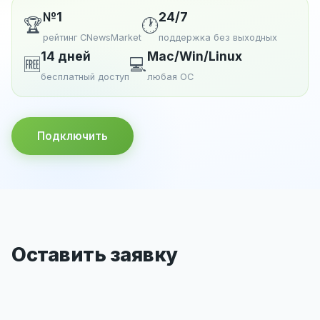
№1
24/7
🏆
🕐
рейтинг CNewsMarket
поддержка без выходных
14 дней
Mac/Win/Linux
🆓
💻
бесплатный доступ
любая ОС
Подключить
Оставить заявку