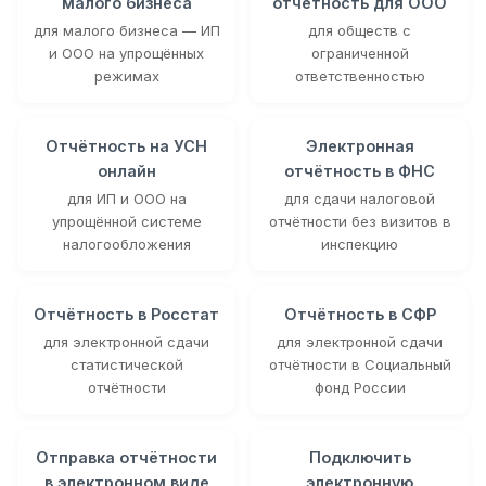
малого бизнеса
отчётность для ООО
для малого бизнеса — ИП
для обществ с
и ООО на упрощённых
ограниченной
режимах
ответственностью
Отчётность на УСН
Электронная
онлайн
отчётность в ФНС
для ИП и ООО на
для сдачи налоговой
упрощённой системе
отчётности без визитов в
налогообложения
инспекцию
Отчётность в Росстат
Отчётность в СФР
для электронной сдачи
для электронной сдачи
статистической
отчётности в Социальный
отчётности
фонд России
Отправка отчётности
Подключить
в электронном виде
электронную