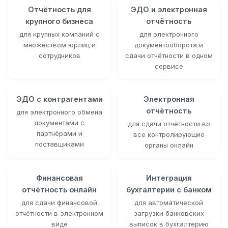
Отчётность для
ЭДО и электронная
крупного бизнеса
отчётность
для крупных компаний с
для электронного
множеством юрлиц и
документооборота и
сотрудников
сдачи отчётности в одном
сервисе
ЭДО с контрагентами
Электронная
отчётность
для электронного обмена
документами с
для сдачи отчётности во
партнёрами и
все контролирующие
поставщиками
органы онлайн
Финансовая
Интеграция
отчётность онлайн
бухгалтерии с банком
для сдачи финансовой
для автоматической
отчётности в электронном
загрузки банковских
виде
выписок в бухгалтерию