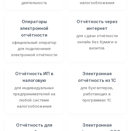
деятельность
налогообложения
Операторы
Отчётность через
электронной
интернет
отчётности
для сдачи отчётности
онлайн без бумаги и
официальный оператор
визитов
для подключения
электронной отчётности
Отчётность ИП в
Электронная
налоговую
отчётность из 1С
для индивидуальных
для бухгалтеров,
предпринимателей на
работающих в
любой системе
программах 1С
налогообложения
Отчётность для
Электронная