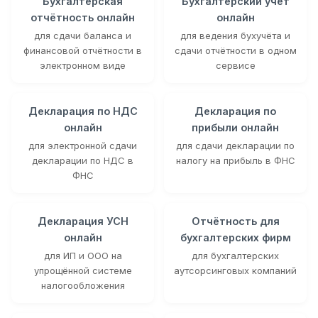
Бухгалтерская
Бухгалтерский учёт
отчётность онлайн
онлайн
для сдачи баланса и
для ведения бухучёта и
финансовой отчётности в
сдачи отчётности в одном
электронном виде
сервисе
Декларация по НДС
Декларация по
онлайн
прибыли онлайн
для электронной сдачи
для сдачи декларации по
декларации по НДС в
налогу на прибыль в ФНС
ФНС
Декларация УСН
Отчётность для
онлайн
бухгалтерских фирм
для ИП и ООО на
для бухгалтерских
упрощённой системе
аутсорсинговых компаний
налогообложения