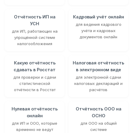
Отчётность ИП на
Кадровый учёт онлайн
УСН
для ведения кадрового
учёта и кадровых
для ИП, работающих на
документов онлайн
упрощённой системе
налогообложения
Какую отчётность
Налоговая отчётность
сдавать в Росстат
в электронном виде
для проверки и сдачи
для электронной сдачи
статистической
налоговых деклараций и
отчётности в Росстат
расчётов
Нулевая отчётность
Отчётность ООО на
онлайн
ОСНО
для ИП и ООО, которые
для ООО на общей
временно не ведут
системе