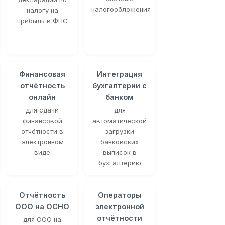
налогообложения
налогу на
прибыль в ФНС
Финансовая
Интеграция
отчётность
бухгалтерии с
онлайн
банком
для сдачи
для
финансовой
автоматической
отчётности в
загрузки
электронном
банковских
виде
выписок в
бухгалтерию
Отчётность
Операторы
ООО на ОСНО
электронной
отчётности
для ООО на