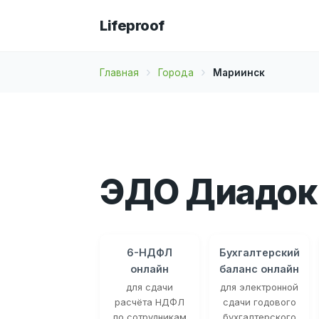
Lifeproof
Главная
Города
Мариинск
ЭДО Диадок
6-НДФЛ
Бухгалтерский
онлайн
баланс онлайн
для сдачи
для электронной
расчёта НДФЛ
сдачи годового
по сотрудникам
бухгалтерского