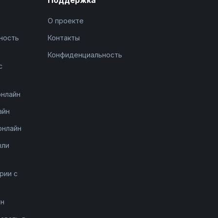
О проекте
ность
Контакты
Конфиденциальность
с
онлайн
айн
онлайн
ыли
рии с
йн