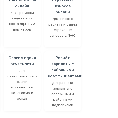
онлайн
взносов
онлайн
для проверки
надёжности
для точного
поставщиков и
расчёта и сдачи
партнёров
страховых
взносов в ФНС
Сервис сдачи
Расчёт
отчётности
зарплаты с
районными
для
коэффициентами
самостоятельной
сдачи
для расчёта
отчётности в
зарплаты с
налоговую и
северными и
фонды
районными
надбавками