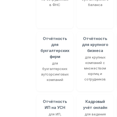
в ФНС
баланса
Отчётность
Отчётность
для
для крупного
бухгалтерских
бизнеса
фирм
для крупных
компаний с
для
множеством
бухгалтерских
юрлиц и
аутсорсинговых
сотрудников
компаний
Отчётность
Кадровый
ИП на УСН
учёт онлайн
для ИП,
для ведения