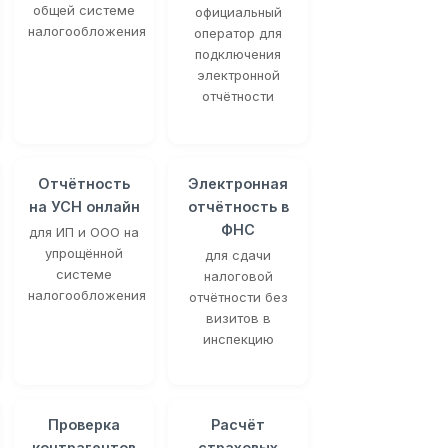
общей системе
официальный
налогообложения
оператор для
подключения
электронной
отчётности
Отчётность
Электронная
на УСН онлайн
отчётность в
ФНС
для ИП и ООО на
упрощённой
для сдачи
системе
налоговой
налогообложения
отчётности без
визитов в
инспекцию
Проверка
Расчёт
контрагентов
страховых