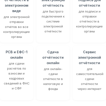
электронном
отчётность
отчётности
виде
для быстрого
для подписи и
подключения к
отправки
для электронной
системе
отчётности в
отправки
электронной
контролирующие
отчётов во все
отчётности
органы
контролирующие
органы
РСВ и ЕФС-1
Сдача
Сервис
онлайн
отчётности
электронной
онлайн
отчётности
для сдачи
расчётов по
для онлайн-
для
взносам и
сдачи
самостоятельной
кадровых
отчётности в
сдачи
сведений в ФНС
налоговую и
отчётности
и СФР
фонды
через интернет