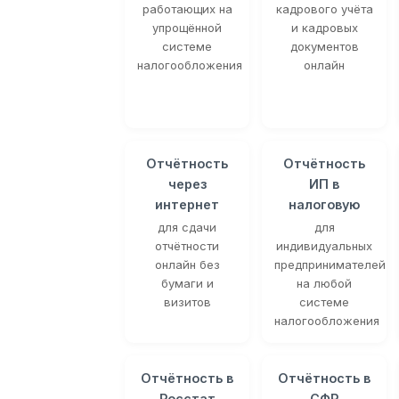
работающих на
кадрового учёта
упрощённой
и кадровых
системе
документов
налогообложения
онлайн
Отчётность
Отчётность
через
ИП в
интернет
налоговую
для сдачи
для
отчётности
индивидуальных
онлайн без
предпринимателей
бумаги и
на любой
визитов
системе
налогообложения
Отчётность в
Отчётность в
Росстат
СФР