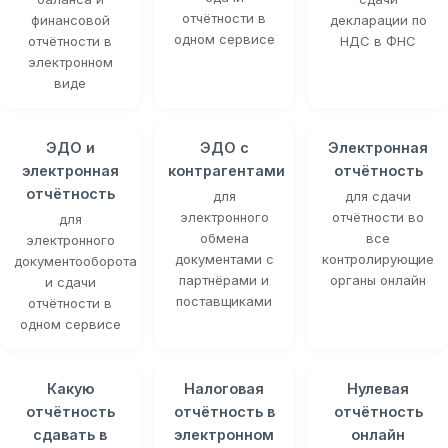
отчётности в
финансовой
декларации по
одном сервисе
отчётности в
НДС в ФНС
электронном
виде
ЭДО и
ЭДО с
Электронная
электронная
контрагентами
отчётность
отчётность
для
для сдачи
электронного
отчётности во
для
обмена
все
электронного
документами с
контролирующие
документооборота
партнёрами и
органы онлайн
и сдачи
поставщиками
отчётности в
одном сервисе
Какую
Налоговая
Нулевая
отчётность
отчётность в
отчётность
сдавать в
электронном
онлайн