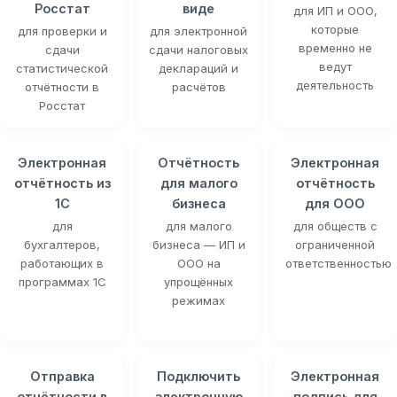
Росстат
виде
для ИП и ООО,
которые
для проверки и
для электронной
временно не
сдачи
сдачи налоговых
ведут
статистической
деклараций и
деятельность
отчётности в
расчётов
Росстат
Электронная
Отчётность
Электронная
отчётность из
для малого
отчётность
1С
бизнеса
для ООО
для
для малого
для обществ с
бухгалтеров,
бизнеса — ИП и
ограниченной
работающих в
ООО на
ответственностью
программах 1С
упрощённых
режимах
Отправка
Подключить
Электронная
отчётности в
электронную
подпись для