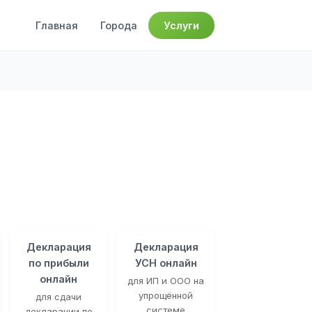
Главная
Города
Услуги
Декларация
Декларация
по прибыли
УСН онлайн
онлайн
для ИП и ООО на
упрощённой
для сдачи
системе
декларации по