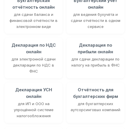
Бухгалтерская
Бухгалтерский учёт
отчётность онлайн
онлайн
для сдачи баланса и
для ведения бухучёта и
финансовой отчётности в
сдачи отчётности в одном
электронном виде
сервисе
Декларация по НДС
Декларация по
онлайн
прибыли онлайн
для электронной сдачи
для сдачи декларации по
декларации по НДС в
налогу на прибыль в ФНС
ФНС
Декларация УСН
Отчётность для
онлайн
бухгалтерских фирм
для ИП и ООО на
для бухгалтерских
упрощённой системе
аутсорсинговых компаний
налогообложения