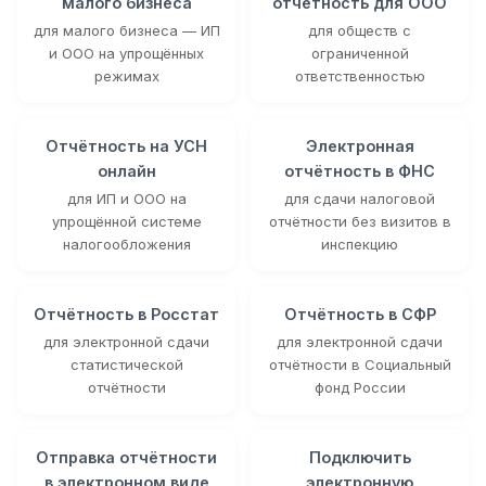
малого бизнеса
отчётность для ООО
для малого бизнеса — ИП
для обществ с
и ООО на упрощённых
ограниченной
режимах
ответственностью
Отчётность на УСН
Электронная
онлайн
отчётность в ФНС
для ИП и ООО на
для сдачи налоговой
упрощённой системе
отчётности без визитов в
налогообложения
инспекцию
Отчётность в Росстат
Отчётность в СФР
для электронной сдачи
для электронной сдачи
статистической
отчётности в Социальный
отчётности
фонд России
Отправка отчётности
Подключить
в электронном виде
электронную