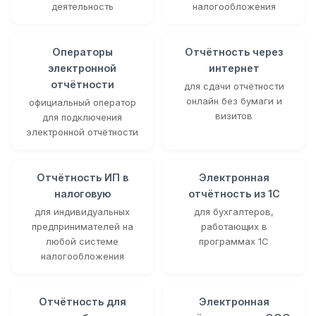
деятельность
налогообложения
Операторы
Отчётность через
электронной
интернет
отчётности
для сдачи отчётности
онлайн без бумаги и
официальный оператор
визитов
для подключения
электронной отчётности
Отчётность ИП в
Электронная
налоговую
отчётность из 1С
для индивидуальных
для бухгалтеров,
предпринимателей на
работающих в
любой системе
программах 1С
налогообложения
Отчётность для
Электронная