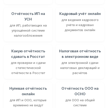
Отчётность ИП на
Кадровый учёт онлайн
УСН
для ведения кадрового
учёта и кадровых
для ИП, работающих на
документов онлайн
упрощённой системе
налогообложения
Какую отчётность
Налоговая отчётность
сдавать в Росстат
в электронном виде
для проверки и сдачи
для электронной сдачи
статистической
налоговых деклараций и
отчётности в Росстат
расчётов
Нулевая отчётность
Отчётность ООО на
онлайн
ОСНО
для ИП и ООО, которые
для ООО на общей
временно не ведут
системе