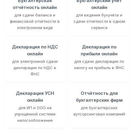
Бухгалтерская
Бухгалтерский учёт
отчётность онлайн
онлайн
для сдачи баланса и
для ведения бухучёта и
финансовой отчётности в
сдачи отчётности в одном
электронном виде
сервисе
Декларация по НДС
Декларация по
онлайн
прибыли онлайн
для электронной сдачи
для сдачи декларации по
декларации по НДС в
налогу на прибыль в ФНС
ФНС
Декларация УСН
Отчётность для
онлайн
бухгалтерских фирм
для ИП и ООО на
для бухгалтерских
упрощённой системе
аутсорсинговых компаний
налогообложения