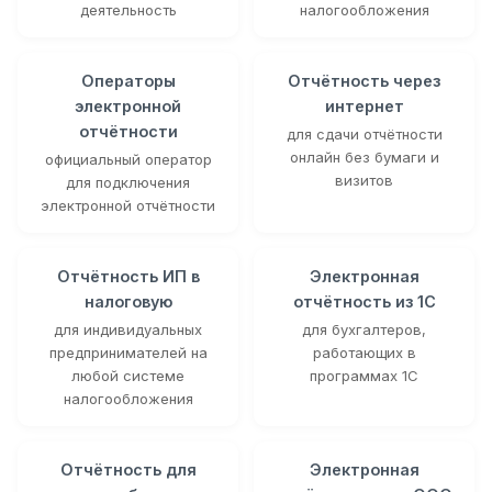
деятельность
налогообложения
Операторы
Отчётность через
электронной
интернет
отчётности
для сдачи отчётности
онлайн без бумаги и
официальный оператор
визитов
для подключения
электронной отчётности
Отчётность ИП в
Электронная
налоговую
отчётность из 1С
для индивидуальных
для бухгалтеров,
предпринимателей на
работающих в
любой системе
программах 1С
налогообложения
Отчётность для
Электронная