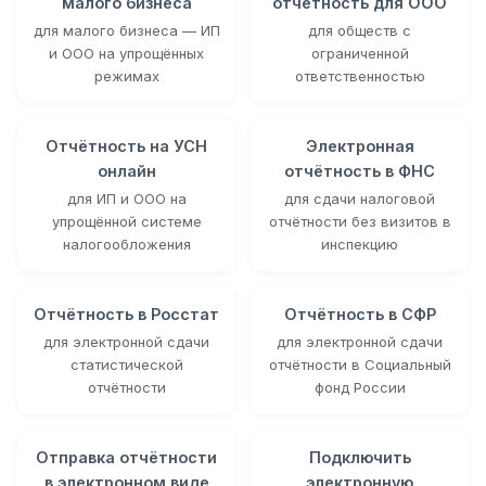
малого бизнеса
отчётность для ООО
для малого бизнеса — ИП
для обществ с
и ООО на упрощённых
ограниченной
режимах
ответственностью
Отчётность на УСН
Электронная
онлайн
отчётность в ФНС
для ИП и ООО на
для сдачи налоговой
упрощённой системе
отчётности без визитов в
налогообложения
инспекцию
Отчётность в Росстат
Отчётность в СФР
для электронной сдачи
для электронной сдачи
статистической
отчётности в Социальный
отчётности
фонд России
Отправка отчётности
Подключить
в электронном виде
электронную