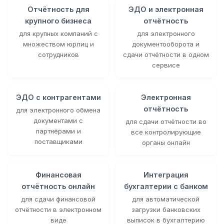
Отчётность для
ЭДО и электронная
крупного бизнеса
отчётность
для крупных компаний с
для электронного
множеством юрлиц и
документооборота и
сотрудников
сдачи отчётности в одном
сервисе
ЭДО с контрагентами
Электронная
отчётность
для электронного обмена
документами с
для сдачи отчётности во
партнёрами и
все контролирующие
поставщиками
органы онлайн
Финансовая
Интеграция
отчётность онлайн
бухгалтерии с банком
для сдачи финансовой
для автоматической
отчётности в электронном
загрузки банковских
виде
выписок в бухгалтерию