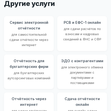
Другие услуги
Сервис электронной
РСВ и ЕФС-1 онлайн
отчётности
для сдачи расчётов по
взносам и кадровых
для самостоятельной
сведений в ФНС и СФР
сдачи отчётности через
интернет
Отчётность для
ЭДО с контрагентами
бухгалтерских фирм
для электронного обмена
документами с
для бухгалтерских
партнёрами и
аутсорсинговых компаний
поставщиками
Отчётность через
Сдача отчётности
интернет
онлайн
для сдачи отчётности
для онлайн-сдачи